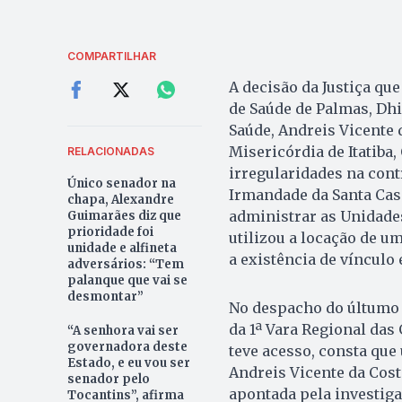
COMPARTILHAR
A decisão da Justiça qu
de Saúde de Palmas, Dh
Saúde, Andreis Vicente 
Misericórdia de Itatiba
RELACIONADAS
irregularidades na cont
Único senador na
Irmandade da Santa Casa 
chapa, Alexandre
administrar as Unidade
Guimarães diz que
prioridade foi
utilizou a locação de 
unidade e alfineta
a existência de vínculo 
adversários: “Tem
palanque que vai se
desmontar”
No despacho do últumo d
da 1ª Vara Regional das
“A senhora vai ser
governadora deste
teve acesso, consta qu
Estado, e eu vou ser
Andreis Vicente da Cost
senador pelo
apontada pela investig
Tocantins”, afirma