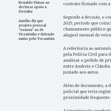
Ronaldo Dimas ao
contrato firmado com a 
declarar apoio a
Dorinha
Segundo a decisão, o co
Amélio diz que
2025, período que coinc
projeto pessoal
chamamento público que
“somou” ao de
Vicentinho e defende
aluguel mensal do veícul
união pelo Tocantins
A referência ao automó
pela Polícia Civil para
analisar o pedido de pr
entre Andreis e Cláudia
juntado aos autos.
Além do documento, a 
policial que teria regis
proximidade frequente e
A investigação conduzid