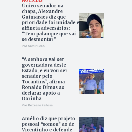
NOTÍCIAS
Único senador na
chapa, Alexandre
Guimarães diz que
prioridade foi unidade e
alfineta adversários:
“Tem palanque que vai
se desmontar”
Por Samir Leão
“A senhora vai ser
governadora deste
Estado, e eu vou ser
senador pelo
Tocantins”, afirma
Ronaldo Dimas ao
declarar apoio a
Dorinha
Por Rozeane Feitosa
Amélio diz que projeto
pessoal “somou” ao de
Vicentinho e defende