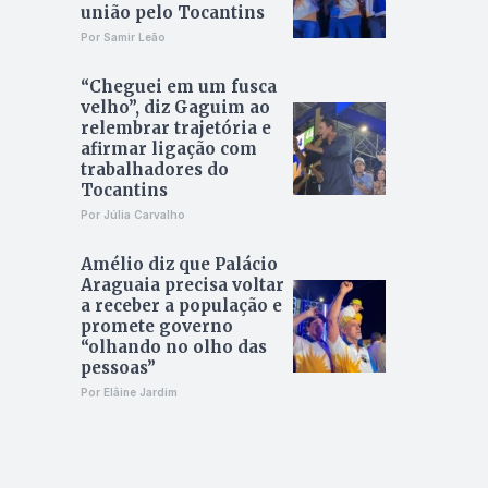
união pelo Tocantins
Por Samir Leão
“Cheguei em um fusca
velho”, diz Gaguim ao
relembrar trajetória e
afirmar ligação com
trabalhadores do
Tocantins
Por Júlia Carvalho
Amélio diz que Palácio
Araguaia precisa voltar
a receber a população e
promete governo
“olhando no olho das
pessoas”
Por Elâine Jardim