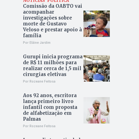
NOTÍCIAS
POLÍTICA
Comissão da OABTO vai
acompanhar
investigações sobre
morte de Gustavo
Veloso e prestar apoio à
família
Por Elâine Jardim
Gurupi inicia programa
de R$ 11 milhões para
realizar cerca de 1,5 mil
cirurgias eletivas
Por Rozeane Feitosa
Aos 92 anos, escritora
lança primeiro livro
infantil com proposta
de alfabetização em
Palmas
Por Rozeane Feitosa