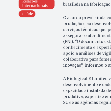
Relações
brasileira na fabricaçã
internacionais
Saúde
O acordo prevê ainda co
produção e ao desenvolv
serviços técnicos que 
assegurar o atendimen
(PNI). “O documento est
conhecimento e experiê
apoio a análises de vig
colaborativo para fomen
inovação”, informou o I
A Biological E Limited 
desenvolvimento e dado
capacidade instalada d
produtiva, expertise em
SUS e as agências regula