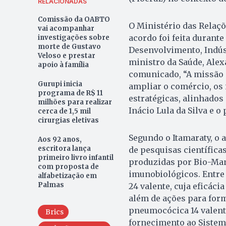
RELACIONADAS
Comissão da OABTO
O Ministério das Relaçõ
vai acompanhar
acordo foi feita durant
investigações sobre
morte de Gustavo
Desenvolvimento, Indús
Veloso e prestar
ministro da Saúde, Alex
apoio à família
comunicado, “A missão i
Gurupi inicia
ampliar o comércio, os 
programa de R$ 11
estratégicas, alinhado
milhões para realizar
Inácio Lula da Silva e 
cerca de 1,5 mil
cirurgias eletivas
Segundo o Itamaraty, o 
Aos 92 anos,
escritora lança
de pesquisas científicas
primeiro livro infantil
produzidas por Bio-Man
com proposta de
imunobiológicos. Entre 
alfabetização em
Palmas
24 valente, cuja eficáci
além de ações para form
pneumocócica 14 valente
Brics
fornecimento ao Sistem