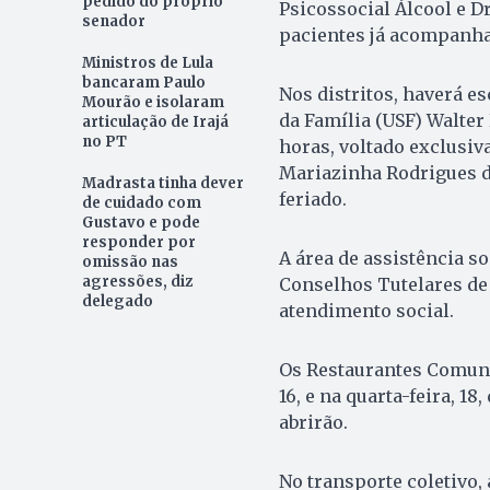
pedido do próprio
Psicossocial Álcool e D
senador
pacientes já acompanha
Ministros de Lula
bancaram Paulo
Nos distritos, haverá e
Mourão e isolaram
da Família (USF) Walter
articulação de Irajá
no PT
horas, voltado exclusiv
Mariazinha Rodrigues da
Madrasta tinha dever
feriado.
de cuidado com
Gustavo e pode
responder por
A área de assistência 
omissão nas
agressões, diz
Conselhos Tutelares de
delegado
atendimento social.
Os Restaurantes Comuni
16, e na quarta-feira, 18,
abrirão.
No transporte coletivo,