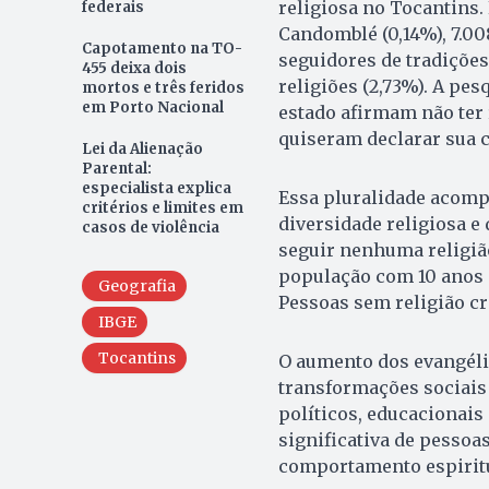
religiosa no Tocantins.
federais
Candomblé (0,14%), 7.008
Capotamento na TO-
seguidores de tradições 
455 deixa dois
religiões (2,73%). A pe
mortos e três feridos
em Porto Nacional
estado afirmam não ter 
quiseram declarar sua 
Lei da Alienação
Parental:
especialista explica
Essa pluralidade acomp
critérios e limites em
diversidade religiosa e
casos de violência
seguir nenhuma religião
população com 10 anos 
Geografia
Pessoas sem religião c
IBGE
Tocantins
O aumento dos evangélic
transformações sociais 
políticos, educacionais
significativa de pessoa
comportamento espiritua