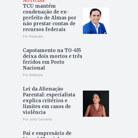
NOTÍCIAS
TCU mantém
condenação de ex-
prefeito de Almas por
não prestar contas de
recursos federais
Por Redação
Capotamento na TO-455
deixa dois mortos e três
feridos em Porto
Nacional
Por Redação
Lei da Alienação
Parental: especialista
explica critérios e
limites em casos de
violência
Por Júlia Carvalho
Pai e empresário de