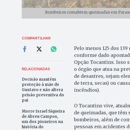
Bombeiros comabtem queimadas em Paranã 
COMPARTILHAR
Pelo menos 125 dos 139
conforme dado apontado 
Opção Tocantins. Isso 
o órgão que atua na pre
RELACIONADAS
de desastres, sejam el
Decisão mantém
de terra, secas) ou cau
proteção à mãe de
incêndios).
Gustavo e não altera
prisão preventiva do
pai
O Tocantins vive, atual
Morre Israel Siqueira
de queimadas, que têm 
de Abreu Campos,
bombeiros, além de com
um dos pioneiros na
pessoas em acidentes d
história do