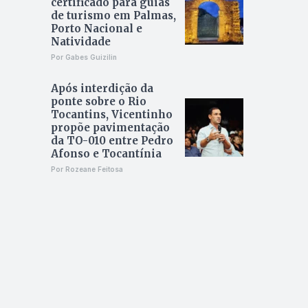
certificado para guias
de turismo em Palmas,
Porto Nacional e
Natividade
Por Gabes Guizilin
Após interdição da
ponte sobre o Rio
Tocantins, Vicentinho
propõe pavimentação
da TO-010 entre Pedro
Afonso e Tocantínia
Por Rozeane Feitosa