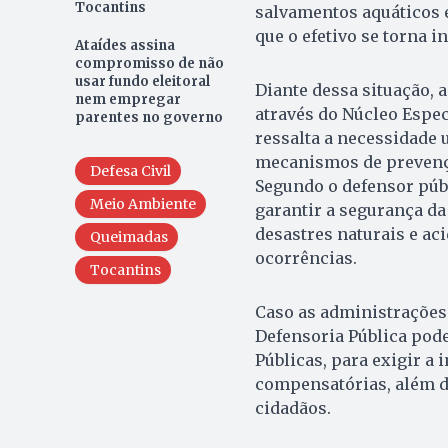
Tocantins
salvamentos aquáticos e
que o efetivo se torna 
Ataídes assina
compromisso de não
usar fundo eleitoral
Diante dessa situação, 
nem empregar
através do Núcleo Espe
parentes no governo
ressalta a necessidade
mecanismos de prevençã
Defesa Civil
Segundo o defensor públ
Meio Ambiente
garantir a segurança d
desastres naturais e ac
Queimadas
ocorrências.
Tocantins
Caso as administrações
Defensoria Pública pode
Públicas, para exigir a
compensatórias, além d
cidadãos.