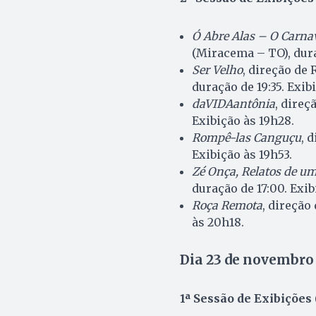
Ó Abre Alas – O Carna
(Miracema – TO), dura
Ser Velho
, direção de
duração de 19:35. Exib
daVIDAantônia
, direç
Exibição às 19h28.
Rompê-las Canguçu
, 
Exibição às 19h53.
Zé Onça, Relatos de 
duração de 17:00. Exi
Roça Remota
, direção
às 20h18.
Dia 23 de novembro 
1ª Sessão de Exibições