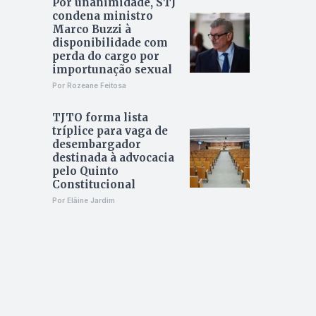
Por unanimidade, STJ
condena ministro
Marco Buzzi à
disponibilidade com
perda do cargo por
importunação sexual
Por Rozeane Feitosa
TJTO forma lista
tríplice para vaga de
desembargador
destinada à advocacia
pelo Quinto
Constitucional
Por Elâine Jardim