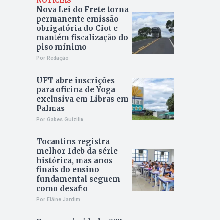
NOTÍCIAS
Nova Lei do Frete torna
permanente emissão
obrigatória do Ciot e
mantém fiscalização do
piso mínimo
Por Redação
UFT abre inscrições
para oficina de Yoga
exclusiva em Libras em
Palmas
Por Gabes Guizilin
Tocantins registra
melhor Ideb da série
histórica, mas anos
finais do ensino
fundamental seguem
como desafio
Por Elâine Jardim