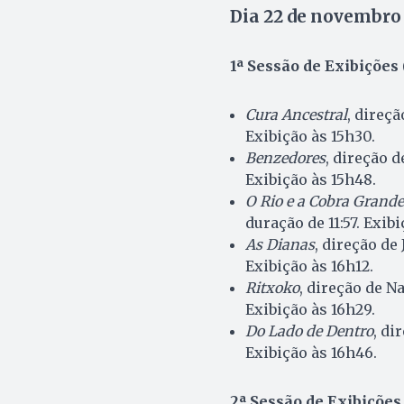
Dia 22 de novembro
1ª Sessão de Exibições 
Cura Ancestral
, direç
Exibição às 15h30.
Benzedores
, direção 
Exibição às 15h48.
O Rio e a Cobra Grande
duração de 11:57. Exib
As Dianas
, direção de
Exibição às 16h12.
Ritxoko
, direção de N
Exibição às 16h29.
Do Lado de Dentro
, di
Exibição às 16h46.
2ª Sessão de Exibições