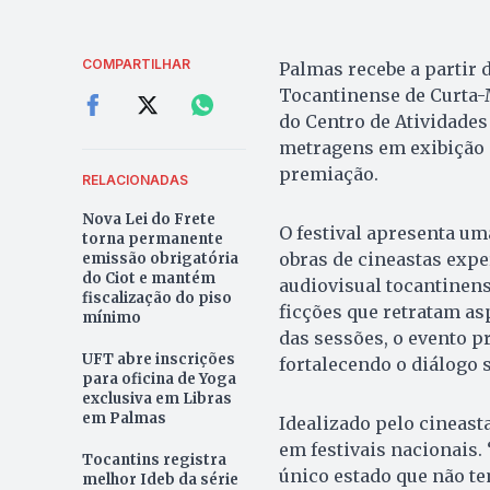
COMPARTILHAR
Palmas recebe a partir d
Tocantinense de Curta-
do Centro de Atividades
metragens em exibição a
premiação.
RELACIONADAS
Nova Lei do Frete
O festival apresenta um
torna permanente
obras de cineastas exper
emissão obrigatória
do Ciot e mantém
audiovisual tocantinens
fiscalização do piso
ficções que retratam asp
mínimo
das sessões, o evento p
UFT abre inscrições
fortalecendo o diálogo 
para oficina de Yoga
exclusiva em Libras
em Palmas
Idealizado pelo cineast
em festivais nacionais
Tocantins registra
único estado que não t
melhor Ideb da série