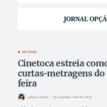
NOTÍCIAS
Cinetoca estreia como
curtas-metragens do 
feira
Letícia Lucena
22 novembro 2024 às 12h37