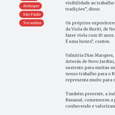
visibilidade ao trabalh
destaque
tradições”, disse.
São Paulo
Os próprios expositores
Tocantins
da Viola de Buriti, de 
fazer viola com 10 anos
É uma honra”, contou.
Valmiria Dias Marques,
Artesãs de Novo Jardim,
sustento para muitas m
nosso trabalho para o B
representa muito para n
Também presente, a indí
Bananal, comemorou a p
conhecendo e valorizand