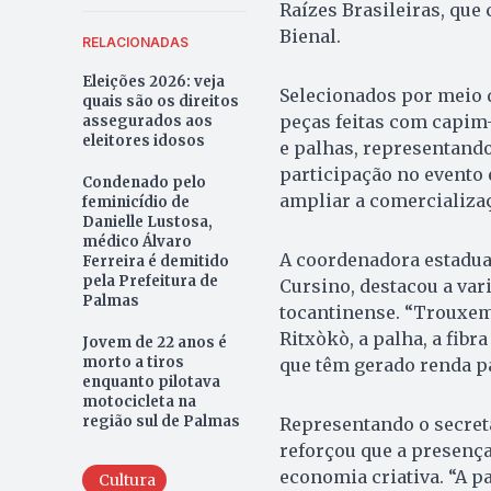
Raízes Brasileiras, que 
Bienal.
RELACIONADAS
Eleições 2026: veja
Selecionados por meio d
quais são os direitos
peças feitas com capim-
assegurados aos
eleitores idosos
e palhas, representando
participação no evento 
Condenado pelo
ampliar a comercializaç
feminicídio de
Danielle Lustosa,
médico Álvaro
A coordenadora estadual
Ferreira é demitido
pela Prefeitura de
Cursino, destacou a var
Palmas
tocantinense. “Trouxem
Ritxòkò, a palha, a fibr
Jovem de 22 anos é
morto a tiros
que têm gerado renda pa
enquanto pilotava
motocicleta na
região sul de Palmas
Representando o secretá
reforçou que a presença 
economia criativa. “A 
Cultura