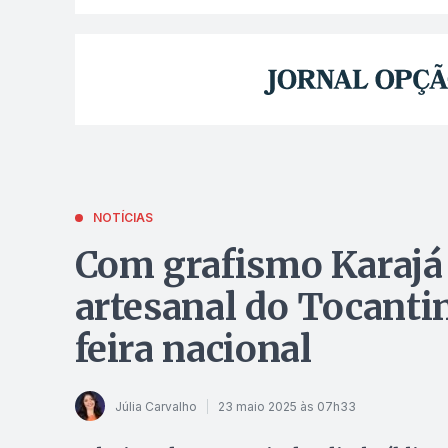
NOTÍCIAS
Com grafismo Karajá e
artesanal do Tocant
feira nacional
Júlia Carvalho
23 maio 2025 às 07h33