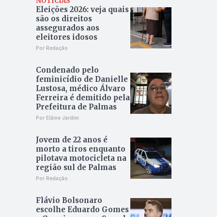
NOTÍCIAS
Eleições 2026: veja quais
são os direitos
assegurados aos
eleitores idosos
Por Redação
Condenado pelo
feminicídio de Danielle
Lustosa, médico Álvaro
Ferreira é demitido pela
Prefeitura de Palmas
Por Elâine Jardim
Jovem de 22 anos é
morto a tiros enquanto
pilotava motocicleta na
região sul de Palmas
Por Redação
Flávio Bolsonaro
escolhe Eduardo Gomes