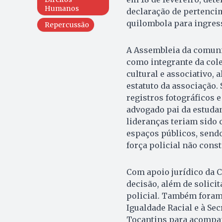
Humanos
declaração de pertencim
quilombola para ingress
Repercussão
A Assembleia da comuni
como integrante da colet
cultural e associativo, 
estatuto da associação.
registros fotográficos e
advogado pai da estuda
lideranças teriam sido
espaços públicos, sendo
força policial não const
Com apoio jurídico da 
decisão, além de solici
policial. Também foram
Igualdade Racial e à Se
Tocantins para acompa