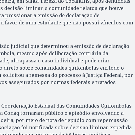
roeira, em Santa Tereza do Tocantins, após denúncias
ós decisão liminar, a comunidade relatou que houve
ara pressionar a emissão de declaração de
m favor de uma estudante que não possui vínculos com
isão judicial que determinou a emissão de declaração
mbola, mesmo após deliberação contrária da
e, ultrapassa o caso individual e pode criar
 direto sobre comunidades quilombolas em todo o
 solicitou a remessa do processo à Justiça Federal, por
ivos assegurados por normas federais e tratados
, a Coordenação Estadual das Comunidades Quilombolas
 a Conaq tornaram público o episódio envolvendo a
oeira, por meio de nota de repúdio com repercussão
sociação foi notificada sobre decisão liminar expedida
erminando que, no prazo de 48 horas, emitisse