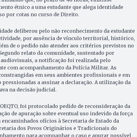
ento étnico a uma estudante que alega identidade
o por cotas no curso de Direito.
dade deliberou pelo não reconhecimento da estudante
ividade, por ausência de vínculo territorial, histórico,
além de o pedido não atender aos critérios previstos no
 Segundo relato da comunidade, sustentado por
 audiovisuais, a notificação foi realizada pelo
nte com acompanhamento da Polícia Militar. As
 constrangidas em seus ambientes profissionais e em
 pressionadas a assinar a declaração. A utilização da
ava na decisão judicial.
COEQTO, foi protocolado pedido de reconsideração da
tação de apuração sobre eventual uso indevido da força
 encaminhados ofícios à Secretaria de Estado da
cretaria dos Povos Originários e Tradicionais do
nhamento para acompanhar o caso e apurar possível