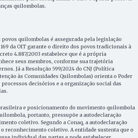
anças quilombolas.
 povos quilombolas é assegurada pela legislação
169 da OIT garante o direito dos povos tradicionais à
reto 4.887/2003 estabelece que é a própria
hece seus membros, conforme sua trajetória
ternos. Já a Resolução 599/2024 do CNJ (Política
 Atenção às Comunidades Quilombolas) orienta o Poder
s processos decisórios e a organização social das
as.
brasileira e posicionamento do movimento quilombola
quilombola, portanto, pressupõe a autodeclaração
imento coletivo. Segundo a Conaq, a autodeclaração
i o reconhecimento coletivo. A entidade sustenta que o
esse individual das partes e pode estabelecer