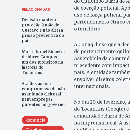
do Quilombo Barra de A
de coerção policial. Ap
RELACIONADAS
uso de força policial p
Decisão mantém
pertencimento étnico e
proteção à mãe de
o território.
Gustavo e não altera
prisão preventiva do
pai
A Conaq disse que a dec
de pertencimento quilo
Morre Israel Siqueira
de Abreu Campos,
Assembleia da comunidad
um dos pioneiros na
precedente com impacto
história do
país. A entidade também
Tocantins
envolver direitos colet
Ataídes assina
internacionais.
compromisso de não
usar fundo eleitoral
nem empregar
No dia 20 de fevereiro
parentes no governo
do Tocantins (Coeqto) e
comunidade Barra de Ar
denuncia
na imprensa local. A as
em 18 de fevereiro, det
Direitos