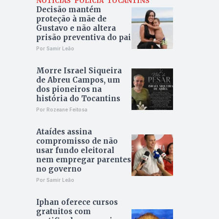
NOTÍCIAS
POLÍCIA
TOCANTINS
Decisão mantém
proteção à mãe de
Gustavo e não altera
prisão preventiva do pai
Por Samir Leão
Morre Israel Siqueira
de Abreu Campos, um
dos pioneiros na
história do Tocantins
Por Rozeane Feitosa
Ataídes assina
compromisso de não
usar fundo eleitoral
nem empregar parentes
no governo
Por Samir Leão
Iphan oferece cursos
gratuitos com