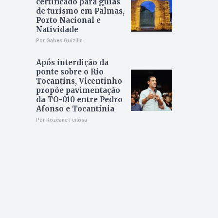
certificado para guias
de turismo em Palmas,
Porto Nacional e
Natividade
Por Gabes Guizilin
Após interdição da
ponte sobre o Rio
Tocantins, Vicentinho
propõe pavimentação
da TO-010 entre Pedro
Afonso e Tocantínia
Por Rozeane Feitosa