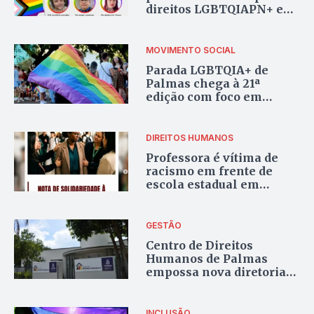
direitos LGBTQIAPN+ em
Palmas
MOVIMENTO SOCIAL
Parada LGBTQIA+ de
Palmas chega à 21ª
edição com foco em
direitos e cidadania
DIREITOS HUMANOS
Professora é vítima de
racismo em frente de
escola estadual em
Araguaína
GESTÃO
Centro de Direitos
Humanos de Palmas
empossa nova diretoria
para o triênio 2026/2029
INCLUSÃO