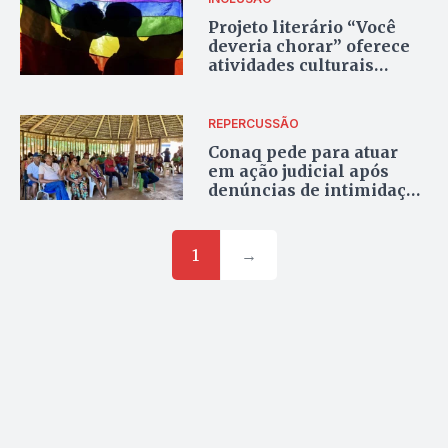
Projeto literário “Você
deveria chorar” oferece
atividades culturais
voltadas à comunidade
LGBTQIA+ em Palmas
REPERCUSSÃO
Conaq pede para atuar
em ação judicial após
denúncias de intimidação
policial em quilombo do
Tocantins
1
→