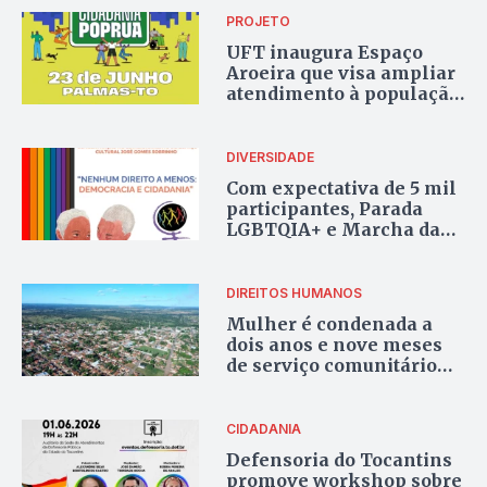
PROJETO
UFT inaugura Espaço
Aroeira que visa ampliar
atendimento à população
em situação de rua em
Palmas
DIVERSIDADE
Com expectativa de 5 mil
participantes, Parada
LGBTQIA+ e Marcha das
Mulheres vão às ruas de
Palmas neste domingo
DIREITOS HUMANOS
Mulher é condenada a
dois anos e nove meses
de serviço comunitário
por injúria racial em
Araguaçu
CIDADANIA
Defensoria do Tocantins
promove workshop sobre