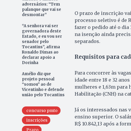
adversários: “Tem
palanque que vai se
O prazo de inscrição vai 
desmontar”
processo seletivo é de 
“A senhora vai ser
fazer o pedido até o dia
governadora deste
na isenção ainda precis
Estado, e eu vou ser
separados.
senador pelo
Tocantins”, afirma
Ronaldo Dimas ao
Requisitos para cad
declarar apoio a
Dorinha
Para concorrer às vagas
Amélio diz que
projeto pessoal
idade entre 18 e 32 anos
“somou” ao de
mulheres e 1,63m para 
Vicentinho e defende
Habilitação (CNH) na ca
união pelo Tocantins
Já os interessados nas 
concurso pmto
ensino superior. O salár
inscrições
R$ 10.842,13 após a for
Prazo