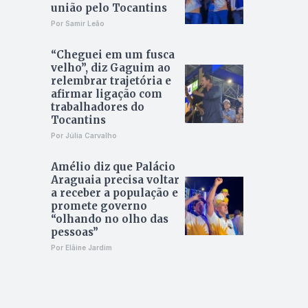
união pelo Tocantins
Por Samir Leão
“Cheguei em um fusca
velho”, diz Gaguim ao
relembrar trajetória e
afirmar ligação com
trabalhadores do
Tocantins
Por Júlia Carvalho
Amélio diz que Palácio
Araguaia precisa voltar
a receber a população e
promete governo
“olhando no olho das
pessoas”
Por Elâine Jardim