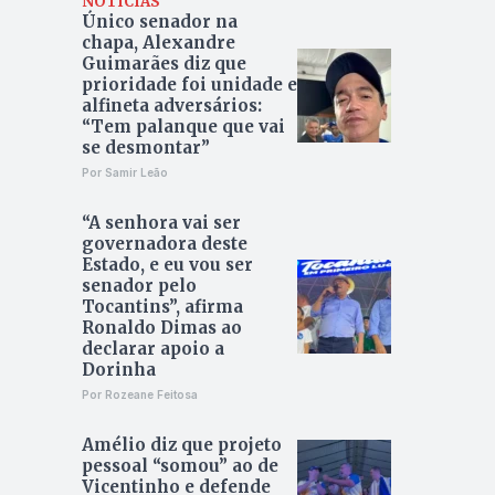
NOTÍCIAS
Único senador na
chapa, Alexandre
Guimarães diz que
prioridade foi unidade e
alfineta adversários:
“Tem palanque que vai
se desmontar”
Por Samir Leão
“A senhora vai ser
governadora deste
Estado, e eu vou ser
senador pelo
Tocantins”, afirma
Ronaldo Dimas ao
declarar apoio a
Dorinha
Por Rozeane Feitosa
Amélio diz que projeto
pessoal “somou” ao de
Vicentinho e defende