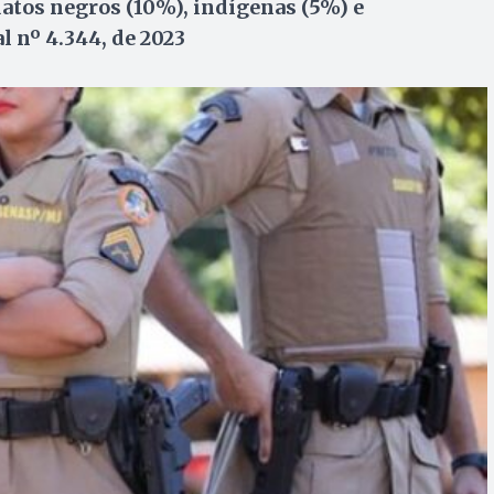
atos negros (10%), indígenas (5%) e
l nº 4.344, de 2023