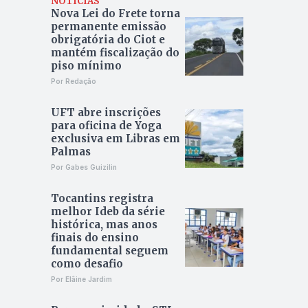
NOTÍCIAS
Nova Lei do Frete torna
permanente emissão
obrigatória do Ciot e
mantém fiscalização do
piso mínimo
Por Redação
UFT abre inscrições
para oficina de Yoga
exclusiva em Libras em
Palmas
Por Gabes Guizilin
Tocantins registra
melhor Ideb da série
histórica, mas anos
finais do ensino
fundamental seguem
como desafio
Por Elâine Jardim