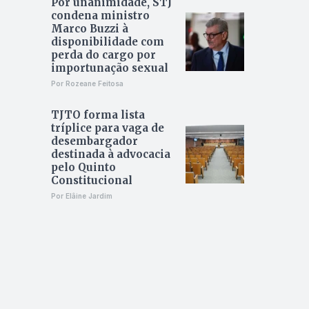
Por unanimidade, STJ
condena ministro
Marco Buzzi à
disponibilidade com
perda do cargo por
importunação sexual
Por Rozeane Feitosa
TJTO forma lista
tríplice para vaga de
desembargador
destinada à advocacia
pelo Quinto
Constitucional
Por Elâine Jardim