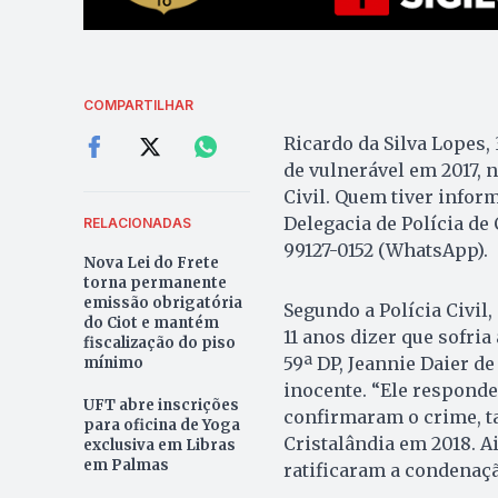
COMPARTILHAR
Ricardo da Silva Lopes,
de vulnerável em 2017, n
Civil. Quem tiver infor
Delegacia de Polícia de 
RELACIONADAS
99127-0152 (WhatsApp).
Nova Lei do Frete
torna permanente
emissão obrigatória
Segundo a Polícia Civil
do Ciot e mantém
11 anos dizer que sofria
fiscalização do piso
59ª DP, Jeannie Daier d
mínimo
inocente. “Ele responde
UFT abre inscrições
confirmaram o crime, ta
para oficina de Yoga
Cristalândia em 2018. Ai
exclusiva em Libras
em Palmas
ratificaram a condenação