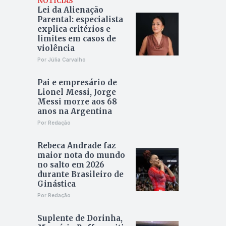
NOTÍCIAS
Lei da Alienação
Parental: especialista
explica critérios e
limites em casos de
violência
Por Júlia Carvalho
Pai e empresário de
Lionel Messi, Jorge
Messi morre aos 68
anos na Argentina
Por Redação
Rebeca Andrade faz
maior nota do mundo
no salto em 2026
durante Brasileiro de
Ginástica
Por Redação
Suplente de Dorinha,