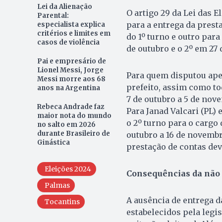
Lei da Alienação
O artigo 29 da Lei das E
Parental:
para a entrega da prest
especialista explica
critérios e limites em
do 1º turno e outro par
casos de violência
de outubro e o 2º em 27 
Pai e empresário de
Lionel Messi, Jorge
Para quem disputou apen
Messi morre aos 68
prefeito, assim como to
anos na Argentina
7 de outubro a 5 de nove
Rebeca Andrade faz
Para Janad Valcari (PL)
maior nota do mundo
o 2º turno para o cargo 
no salto em 2026
durante Brasileiro de
outubro a 16 de novembro
Ginástica
prestação de contas dev
Eleições 2024
Consequências da não 
Palmas
A ausência de entrega d
Tocantins
estabelecidos pela legis