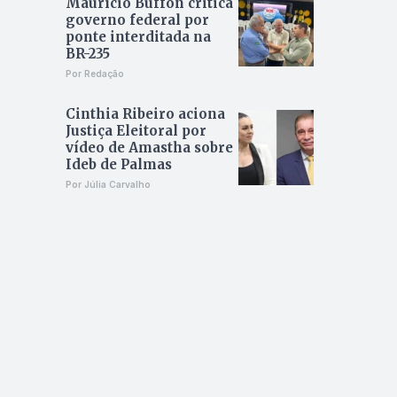
Maurício Buffon critica
governo federal por
ponte interditada na
BR-235
Por Redação
Cinthia Ribeiro aciona
Justiça Eleitoral por
vídeo de Amastha sobre
Ideb de Palmas
Por Júlia Carvalho