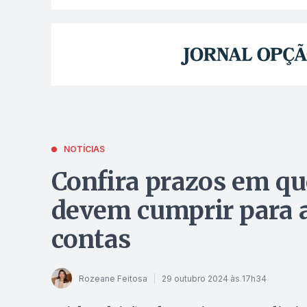
NOTÍCIAS
Confira prazos em qu
devem cumprir para a
contas
Rozeane Feitosa
29 outubro 2024 às 17h34