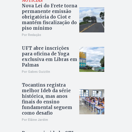
NOTÍCIAS
Nova Lei do Frete torna
permanente emissão
obrigatória do Ciot e
mantém fiscalização do
piso mínimo
Por Redação
UFT abre inscrições
para oficina de Yoga
exclusiva em Libras em
Palmas
Por Gabes Guizilin
Tocantins registra
melhor Ideb da série
histórica, mas anos
finais do ensino
fundamental seguem
como desafio
Por Elâine Jardim