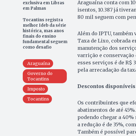
Araguaína conta com 105
exclusiva em Libras
em Palmas
isentos, 10.387 já tive
80 mil seguem com pen
Tocantins registra
melhor Ideb da série
histórica, mas anos
Além do IPTU, também v
finais do ensino
Taxa de Lixo, cobrada e
fundamental seguem
como desafio
manutenção dos serviços
varrição e conservação 
esses serviços é de R$ 
Araguaína
pela arrecadação da tax
Governo do
Tocantins
Descontos disponíveis
Imposto
Tocantins
Os contribuintes que ef
abatimentos de até 45%.
podendo chegar a 40% no
a redução é de 35%, com
Também é possível parce