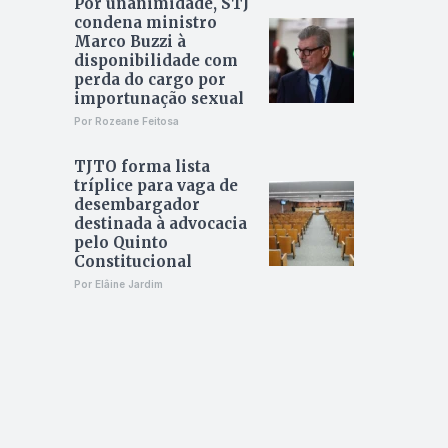
Por unanimidade, STJ
condena ministro
Marco Buzzi à
disponibilidade com
perda do cargo por
importunação sexual
Por Rozeane Feitosa
TJTO forma lista
tríplice para vaga de
desembargador
destinada à advocacia
pelo Quinto
Constitucional
Por Elâine Jardim