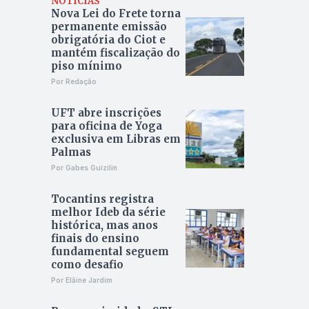
NOTÍCIAS
Nova Lei do Frete torna
permanente emissão
obrigatória do Ciot e
mantém fiscalização do
piso mínimo
Por Redação
UFT abre inscrições
para oficina de Yoga
exclusiva em Libras em
Palmas
Por Gabes Guizilin
Tocantins registra
melhor Ideb da série
histórica, mas anos
finais do ensino
fundamental seguem
como desafio
Por Elâine Jardim