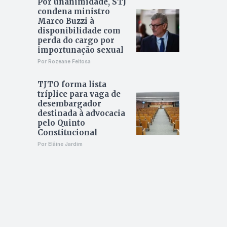
Por unanimidade, STJ
condena ministro
Marco Buzzi à
disponibilidade com
perda do cargo por
importunação sexual
Por Rozeane Feitosa
TJTO forma lista
tríplice para vaga de
desembargador
destinada à advocacia
pelo Quinto
Constitucional
Por Elâine Jardim