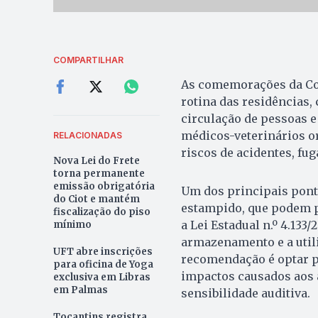
COMPARTILHAR
As comemorações da Cop
rotina das residências,
circulação de pessoas e
médicos-veterinários o
RELACIONADAS
riscos de acidentes, fu
Nova Lei do Frete
torna permanente
emissão obrigatória
Um dos principais ponto
do Ciot e mantém
estampido, que podem pr
fiscalização do piso
a Lei Estadual n.º 4.133
mínimo
armazenamento e a utili
UFT abre inscrições
recomendação é optar p
para oficina de Yoga
impactos causados aos 
exclusiva em Libras
em Palmas
sensibilidade auditiva.
Tocantins registra