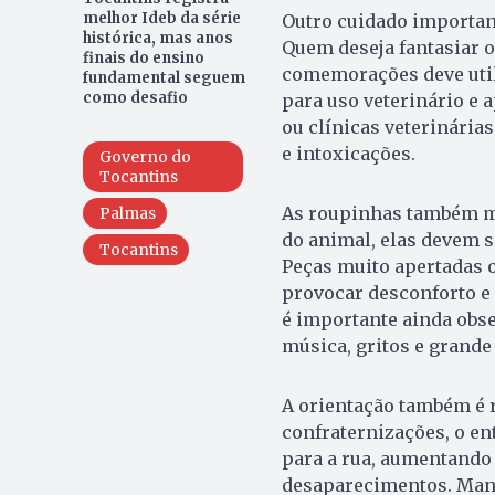
melhor Ideb da série
Outro cuidado important
histórica, mas anos
Quem deseja fantasiar 
finais do ensino
comemorações deve util
fundamental seguem
como desafio
para uso veterinário e 
ou clínicas veterinária
e intoxicações.
Governo do
Tocantins
As roupinhas também m
Palmas
do animal, elas devem s
Tocantins
Peças muito apertadas 
provocar desconforto e 
é importante ainda obse
música, gritos e grande
A orientação também é r
confraternizações, o ent
para a rua, aumentando 
desaparecimentos. Mante