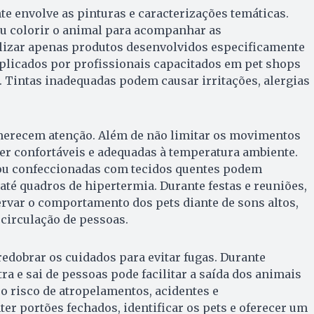
e envolve as pinturas e caracterizações temáticas.
ou colorir o animal para acompanhar as
izar apenas produtos desenvolvidos especificamente
aplicados por profissionais capacitados em pet shops
s. Tintas inadequadas podem causar irritações, alergias
erecem atenção. Além de não limitar os movimentos
er confortáveis e adequadas à temperatura ambiente.
ou confeccionadas com tecidos quentes podem
até quadros de hipertermia. Durante festas e reuniões,
rvar o comportamento dos pets diante de sons altos,
 circulação de pessoas.
edobrar os cuidados para evitar fugas. Durante
ra e sai de pessoas pode facilitar a saída dos animais
o risco de atropelamentos, acidentes e
r portões fechados, identificar os pets e oferecer um