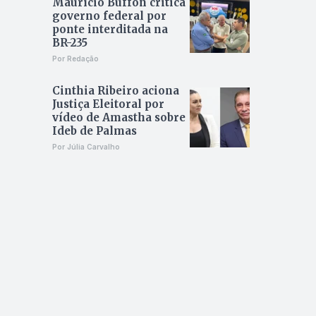
Maurício Buffon critica
governo federal por
ponte interditada na
BR-235
Por Redação
Cinthia Ribeiro aciona
Justiça Eleitoral por
vídeo de Amastha sobre
Ideb de Palmas
Por Júlia Carvalho