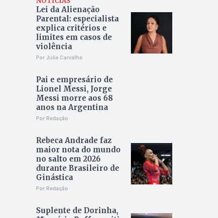
NOTÍCIAS
Lei da Alienação
Parental: especialista
explica critérios e
limites em casos de
violência
Por Júlia Carvalho
Pai e empresário de
Lionel Messi, Jorge
Messi morre aos 68
anos na Argentina
Por Redação
Rebeca Andrade faz
maior nota do mundo
no salto em 2026
durante Brasileiro de
Ginástica
Por Redação
Suplente de Dorinha,