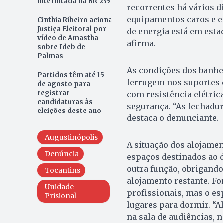
interditada na BR-235
recorrentes há vários 
equipamentos caros e e
Cinthia Ribeiro aciona
Justiça Eleitoral por
de energia está em esta
vídeo de Amastha
afirma.
sobre Ideb de
Palmas
As condições dos banhe
Partidos têm até 15
ferrugem nos suportes d
de agosto para
registrar
com resistência elétric
candidaturas às
segurança. “As fechadu
eleições deste ano
destaca o denunciante.
Augustinópolis
A situação dos alojamen
Denúncia
espaços destinados ao d
outra função, obrigando
Tocantins
alojamento restante. F
Unidade
profissionais, mas o es
Prisional
lugares para dormir. “A
na sala de audiências, n