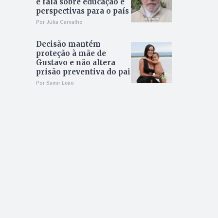
e fala sobre educação e
perspectivas para o país
Por Júlia Carvalho
Decisão mantém
proteção à mãe de
Gustavo e não altera
prisão preventiva do pai
Por Samir Leão