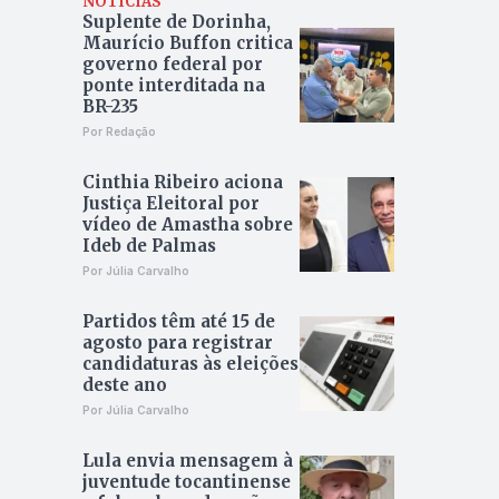
NOTÍCIAS
Suplente de Dorinha,
Maurício Buffon critica
governo federal por
ponte interditada na
BR-235
Por Redação
Cinthia Ribeiro aciona
Justiça Eleitoral por
vídeo de Amastha sobre
Ideb de Palmas
Por Júlia Carvalho
Partidos têm até 15 de
agosto para registrar
candidaturas às eleições
deste ano
Por Júlia Carvalho
Lula envia mensagem à
juventude tocantinense