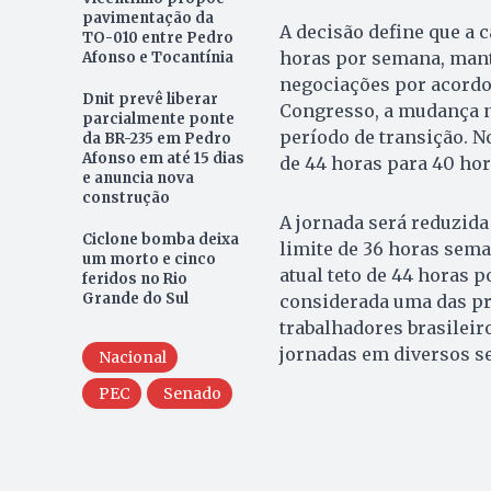
pavimentação da
A decisão define que a c
TO-010 entre Pedro
horas por semana, mant
Afonso e Tocantínia
negociações por acordo 
Dnit prevê liberar
Congresso, a mudança na
parcialmente ponte
período de transição. N
da BR-235 em Pedro
Afonso em até 15 dias
de 44 horas para 40 hor
e anuncia nova
construção
A jornada será reduzida
Ciclone bomba deixa
limite de 36 horas sema
um morto e cinco
atual teto de 44 horas p
feridos no Rio
Grande do Sul
considerada uma das pr
trabalhadores brasileiro
jornadas em diversos se
Nacional
PEC
Senado