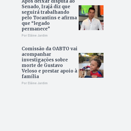
Após deixar disputa ao
Senado, Irajá diz que
seguirá trabalhando
pelo Tocantins e afirma
que “legado
permanece”
Por Elâine Jardim
Comissão da OABTO vai
acompanhar
investigações sobre
morte de Gustavo
Veloso e prestar apoio à
família
Por Elâine Jardim