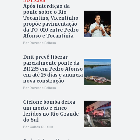
NOTÍCIAS
Após interdição da
ponte sobre o Rio
Tocantins, Vicentinho
propõe pavimentação
da TO-010 entre Pedro
Afonso e Tocantínia
Por Rozeane Feitosa
Dnit prevê liberar
parcialmente ponte da
BR-235 em Pedro Afonso
em até 15 dias e anuncia
nova construção
Por Rozeane Feitosa
Ciclone bomba deixa
um morto e cinco
feridos no Rio Grande
do Sul
Por Gabes Guizilin