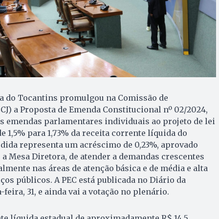
va do Tocantins promulgou na Comissão de
(CCJ) a Proposta de Emenda Constitucional nº 02/2024,
s emendas parlamentares individuais ao projeto de lei
e 1,5% para 1,73% da receita corrente líquida do
medida representa um acréscimo de 0,23%, aprovado
 a Mesa Diretora, de atender a demandas crescentes
lmente nas áreas de atenção básica e de média e alta
os públicos. A PEC está publicada no Diário da
feira, 31, e ainda vai a votação no plenário.
te líquida estadual de aproximadamente R$ 14,5