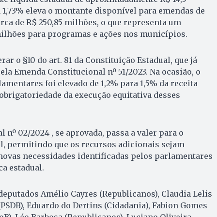
a 1,73% eleva o montante disponível para emendas de
erca de R$ 250,85 milhões, o que representa um
milhões para programas e ações nos municípios.
ar o §10 do art. 81 da Constituição Estadual, que já
ela Emenda Constitucional nº 51/2023. Na ocasião, o
amentares foi elevado de 1,2% para 1,5% da receita
 obrigatoriedade da execução equitativa desses
 nº 02/2024 , se aprovada, passa a valer para o
l, permitindo que os recursos adicionais sejam
novas necessidades identificadas pelos parlamentares
ca estadual.
deputados Amélio Cayres (Republicanos), Claudia Lelis
PSDB), Eduardo do Dertins (Cidadania), Fabion Gomes
oB), Léo Barbosa (Republicanos), Luciano Oliveira