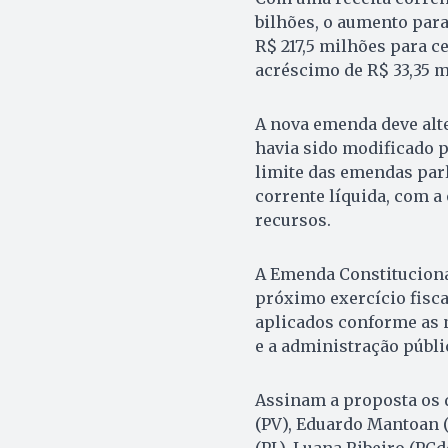
bilhões, o aumento par
R$ 217,5 milhões para c
acréscimo de R$ 33,35 
A nova emenda deve alter
havia sido modificado p
limite das emendas parl
corrente líquida, com a
recursos.
A Emenda Constitucional
próximo exercício fisca
aplicados conforme as 
e a administração públi
Assinam a proposta os 
(PV), Eduardo Mantoan (
(PL), Luana Ribeiro (PCd