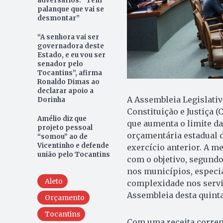
adversários: “Tem
palanque que vai se
desmontar”
“A senhora vai ser
governadora deste
Estado, e eu vou ser
senador pelo
Tocantins”, afirma
Ronaldo Dimas ao
declarar apoio a
A Assembleia Legislati
Dorinha
Constituição e Justiça 
Amélio diz que
que aumenta o limite da
projeto pessoal
orçamentária estadual d
“somou” ao de
Vicentinho e defende
exercício anterior. A 
união pelo Tocantins
com o objetivo, segundo
nos municípios, especia
Aleto
complexidade nos serviç
Assembleia desta quinta-
Orçamento
Tocantins
Com uma receita corren