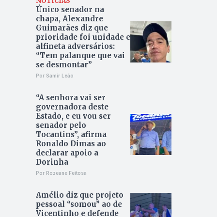
NOTÍCIAS
Único senador na
chapa, Alexandre
Guimarães diz que
prioridade foi unidade e
alfineta adversários:
“Tem palanque que vai
se desmontar”
Por Samir Leão
“A senhora vai ser
governadora deste
Estado, e eu vou ser
senador pelo
Tocantins”, afirma
Ronaldo Dimas ao
declarar apoio a
Dorinha
Por Rozeane Feitosa
Amélio diz que projeto
pessoal “somou” ao de
Vicentinho e defende