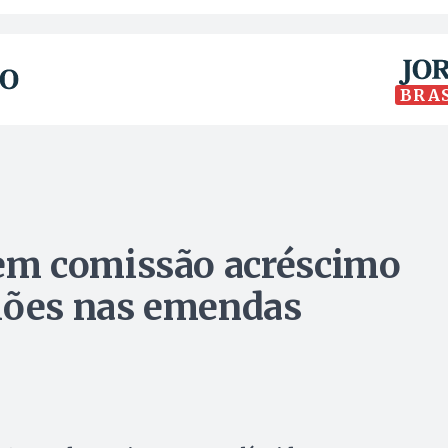
BRA
em comissão acréscimo
lhões nas emendas