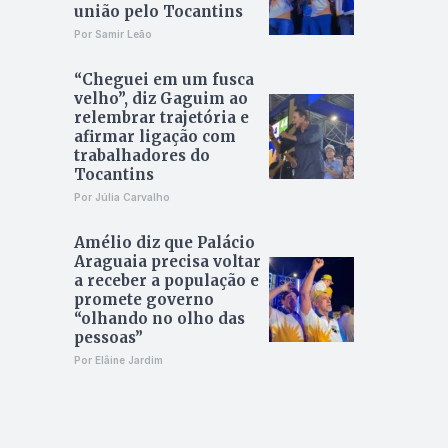
união pelo Tocantins
Por Samir Leão
“Cheguei em um fusca
velho”, diz Gaguim ao
relembrar trajetória e
afirmar ligação com
trabalhadores do
Tocantins
Por Júlia Carvalho
Amélio diz que Palácio
Araguaia precisa voltar
a receber a população e
promete governo
“olhando no olho das
pessoas”
Por Elâine Jardim