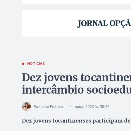
NOTÍCIAS
Dez jovens tocantine
intercâmbio socioed
Rozeane Feitosa
14 março 2025 às 15h29
Dez jovens tocantinenses participam de