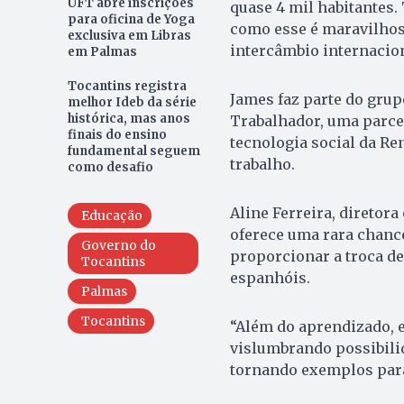
UFT abre inscrições
quase 4 mil habitantes.
para oficina de Yoga
como esse é maravilhoso
exclusiva em Libras
intercâmbio internacion
em Palmas
Tocantins registra
James faz parte do gru
melhor Ideb da série
histórica, mas anos
Trabalhador, uma parce
finais do ensino
tecnologia social da Re
fundamental seguem
trabalho.
como desafio
Aline Ferreira, diretor
Educação
oferece uma rara chanc
Governo do
proporcionar a troca de
Tocantins
espanhóis.
Palmas
Tocantins
“Além do aprendizado, e
vislumbrando possibilid
tornando exemplos para 