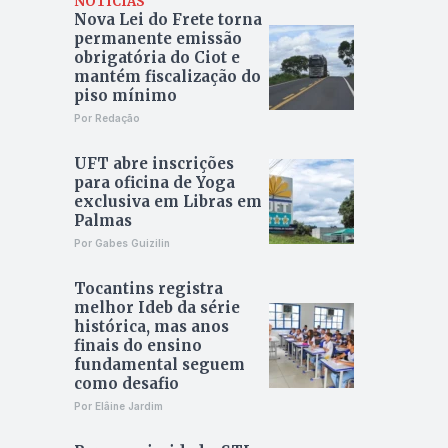
NOTÍCIAS
Nova Lei do Frete torna
permanente emissão
obrigatória do Ciot e
mantém fiscalização do
piso mínimo
Por Redação
UFT abre inscrições
para oficina de Yoga
exclusiva em Libras em
Palmas
Por Gabes Guizilin
Tocantins registra
melhor Ideb da série
histórica, mas anos
finais do ensino
fundamental seguem
como desafio
Por Elâine Jardim