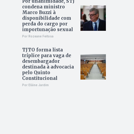
Por unanimidade, STJ
condena ministro
Marco Buzzi à
disponibilidade com
perda do cargo por
importunação sexual
Por Rozeane Feitosa
TJTO forma lista
tríplice para vaga de
desembargador
destinada à advocacia
pelo Quinto
Constitucional
Por Elâine Jardim