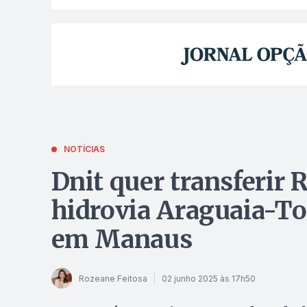
NOTÍCIAS
Dnit quer transferir 
hidrovia Araguaia-To
em Manaus
Rozeane Feitosa
02 junho 2025 às 17h50