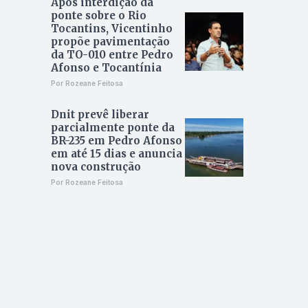
Após interdição da
ponte sobre o Rio
Tocantins, Vicentinho
propõe pavimentação
da TO-010 entre Pedro
Afonso e Tocantínia
Por Rozeane Feitosa
Dnit prevê liberar
parcialmente ponte da
BR-235 em Pedro Afonso
em até 15 dias e anuncia
nova construção
Por Rozeane Feitosa