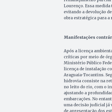
Lourenço. Essa medida 
evitando a devolução de
obra estratégica para a r
Manifestações contrár
Após a licença ambienta
críticas por meio de ó
Ministério Público Fede
licença de instalação c
Araguaia-Tocantins. Se
hidrovia consiste na r
no leito do rio, com o i
ajustando a profundidad
embarcações. No entanto
uma decisão judicial já
de apresentação dos es