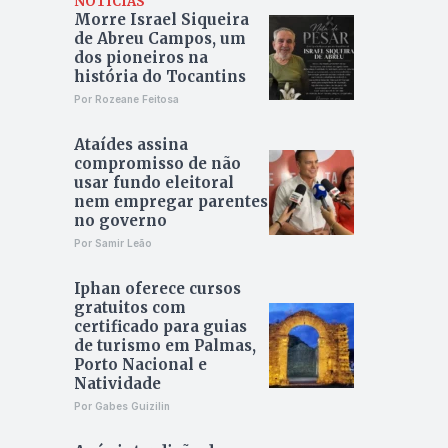
NOTÍCIAS
Morre Israel Siqueira
de Abreu Campos, um
dos pioneiros na
história do Tocantins
Por Rozeane Feitosa
Ataídes assina
compromisso de não
usar fundo eleitoral
nem empregar parentes
no governo
Por Samir Leão
Iphan oferece cursos
gratuitos com
certificado para guias
de turismo em Palmas,
Porto Nacional e
Natividade
Por Gabes Guizilin