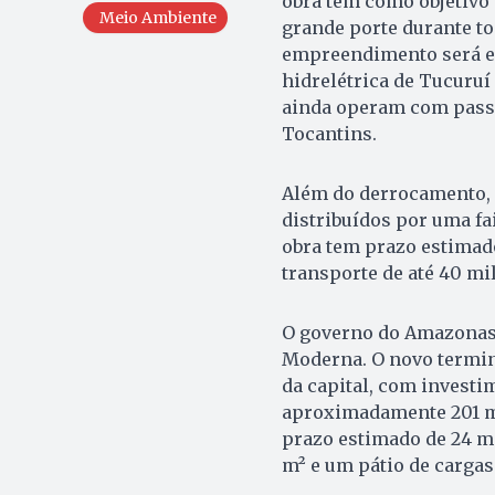
obra tem como objetivo 
Meio Ambiente
grande porte durante tod
empreendimento será ex
hidrelétrica de Tucuruí
ainda operam com pass
Tocantins.
Além do derrocamento, 
distribuídos por uma fa
obra tem prazo estimado
transporte de até 40 mi
O governo do Amazonas, 
Moderna. O novo termin
da capital, com investim
aproximadamente 201 mi
prazo estimado de 24 me
m² e um pátio de cargas