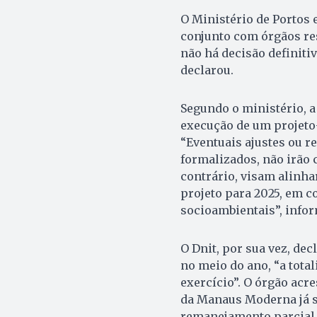
O Ministério de Portos 
conjunto com órgãos re
não há decisão definiti
declarou.
Segundo o ministério, 
execução de um projeto-
“Eventuais ajustes ou 
formalizados, não irã
contrário, visam alinha
projeto para 2025, em c
socioambientais”, info
O Dnit, por sua vez, dec
no meio do ano, “a tota
exercício”. O órgão acr
da Manaus Moderna já se
remanejamento parcial 