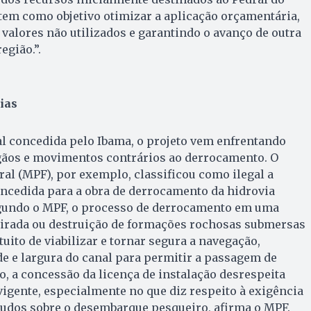
tem como objetivo otimizar a aplicação orçamentária,
 valores não utilizados e garantindo o avanço de outra
egião.”.
ias
l concedida pelo Ibama, o projeto vem enfrentando
rgãos e movimentos contrários ao derrocamento. O
ral (MPF), por exemplo, classificou como ilegal a
oncedida para a obra de derrocamento da hidrovia
gundo o MPF, o processo de derrocamento em uma
etirada ou destruição de formações rochosas submersas
ntuito de viabilizar e tornar segura a navegação,
e e largura do canal para permitir a passagem de
, a concessão da licença de instalação desrespeita
 vigente, especialmente no que diz respeito à exigência
tudos sobre o desembarque pesqueiro, afirma o MPF.