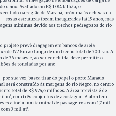
possibilitar a navegação de embarcações de carga de
o o ano. Avaliado em R$ 1,014 bilhão, o
ecutado na região de Marabá, próxima às eclusas da
 — essas estruturas foram inauguradas há 15 anos, mas
agens mínimas devido aos trechos pedregosos do rio
o projeto prevê dragagem em bancos de areia
ixa de 177 km ao longo de um trecho total de 300 km. A
 de 36 meses e, ao ser concluída, deve permitir o
lhões de toneladas por ano.
por sua vez, busca tirar do papel o porto Manaus
al será construído às margens do rio Negro, no centro
ento total de R$ 974,6 milhões. A área prevista é de
l m², com três conjuntos de acostagem. A obra tem
ses e inclui um terminal de passageiros com 1,7 mil
 com 3 mil m².