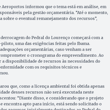
e Aeroportos informou que o tema está em análise, em
sponsáveis pela gestão orçamentária. “Até o momento,
va sobre o eventual remanejamento dos recursos”,
a derrocagem do Pedral do Lourenço começará com a
piloto, uma das exigências feitas pelo Ibama.
readequações orçamentárias, caso venham a ser
o comprometer o cronograma do empreendimento. Ao
r a disponibilidade de recursos às necessidades do
onformidade com os requisitos técnicos e
rmou.
larou que, como a licença ambiental foi obtida apenas
lidade desses recursos não será executada neste
escentou: “Diante disso, e considerando que o projeto
 encontra apto para início, está sendo solicitado o
dos recursos inicialmente destinados ao Pedral do