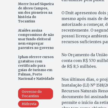
Morre Israel Siqueira
de Abreu Campos,
O Dnit apresentou dois 
um dos pioneiros na
história do
mesmo após mais de dez 
Tocantins
autorizado a começar, d
recentemente. O segund
Ataídes assina
compromisso de não
possui licença ambienta
usar fundo eleitoral
recursos suficientes pa
nem empregar
parentes no governo
No Orçamento da União 
Iphan oferece cursos
conta com R$ 570 milhõ
gratuitos com
certificado para
de R$ 8,5 milhões.
guias de turismo em
Palmas, Porto
Nacional e Natividade
Nos últimos dias, o pro
Instalação (LI) Nº 1518/
Recursos Naturais Reno
Governo do
Tocantins
documento foi assinado
permite o início da reti
Hidrovia