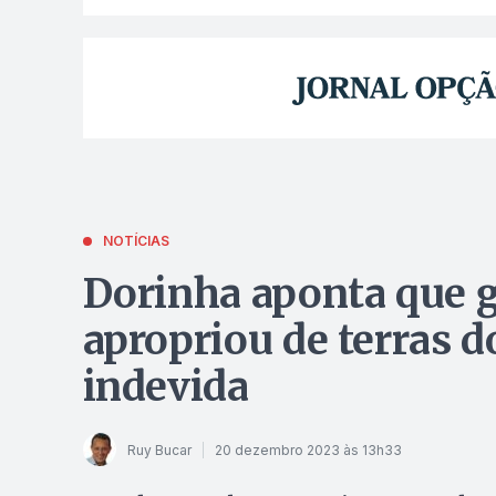
NOTÍCIAS
Dorinha aponta que g
apropriou de terras 
indevida
Ruy Bucar
20 dezembro 2023 às 13h33