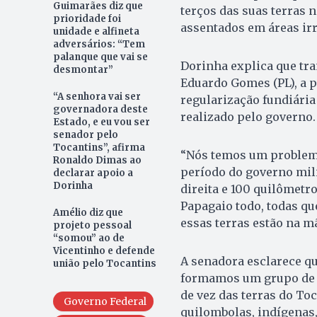
Guimarães diz que
terços das suas terras 
prioridade foi
assentados em áreas irr
unidade e alfineta
adversários: “Tem
palanque que vai se
Dorinha explica que tr
desmontar”
Eduardo Gomes (PL), a 
“A senhora vai ser
regularização fundiária
governadora deste
realizado pelo governo.
Estado, e eu vou ser
senador pelo
Tocantins”, afirma
“Nós temos um problema 
Ronaldo Dimas ao
período do governo mili
declarar apoio a
Dorinha
direita e 100 quilômetro
Papagaio todo, todas qu
Amélio diz que
essas terras estão na m
projeto pessoal
“somou” ao de
Vicentinho e defende
A senadora esclarece qu
união pelo Tocantins
formamos um grupo de t
de vez das terras do To
Governo Federal
quilombolas, indígenas,