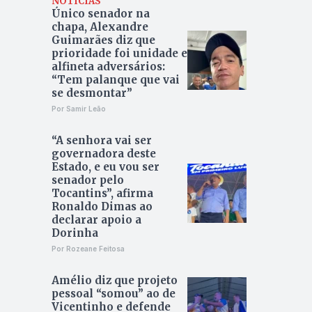
NOTÍCIAS
Único senador na
chapa, Alexandre
Guimarães diz que
prioridade foi unidade e
alfineta adversários:
“Tem palanque que vai
se desmontar”
Por Samir Leão
“A senhora vai ser
governadora deste
Estado, e eu vou ser
senador pelo
Tocantins”, afirma
Ronaldo Dimas ao
declarar apoio a
Dorinha
Por Rozeane Feitosa
Amélio diz que projeto
pessoal “somou” ao de
Vicentinho e defende