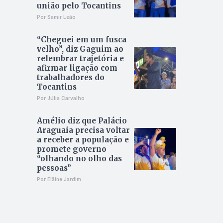
união pelo Tocantins
Por Samir Leão
“Cheguei em um fusca
velho”, diz Gaguim ao
relembrar trajetória e
afirmar ligação com
trabalhadores do
Tocantins
Por Júlia Carvalho
Amélio diz que Palácio
Araguaia precisa voltar
a receber a população e
promete governo
“olhando no olho das
pessoas”
Por Elâine Jardim