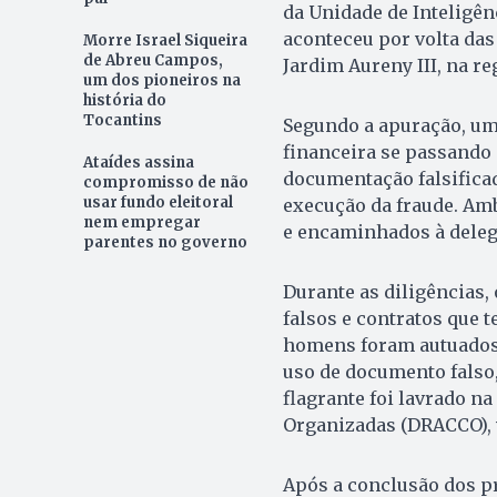
da Unidade de Inteligên
aconteceu por volta das
Morre Israel Siqueira
de Abreu Campos,
Jardim Aureny III, na reg
um dos pioneiros na
história do
Tocantins
Segundo a apuração, um
financeira se passando 
Ataídes assina
documentação falsificad
compromisso de não
usar fundo eleitoral
execução da fraude. Amb
nem empregar
e encaminhados à deleg
parentes no governo
Durante as diligências
falsos e contratos que t
homens foram autuados 
uso de documento falso, 
flagrante foi lavrado n
Organizadas (DRACCO), v
Após a conclusão dos p