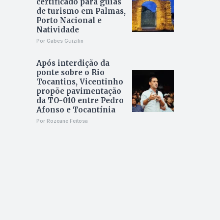
certificado para guias
de turismo em Palmas,
Porto Nacional e
Natividade
Por Gabes Guizilin
Após interdição da
ponte sobre o Rio
Tocantins, Vicentinho
propõe pavimentação
da TO-010 entre Pedro
Afonso e Tocantínia
Por Rozeane Feitosa