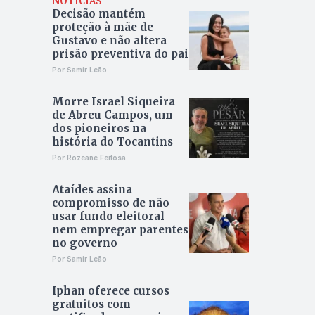
NOTÍCIAS
Decisão mantém
proteção à mãe de
Gustavo e não altera
prisão preventiva do pai
Por Samir Leão
Morre Israel Siqueira
de Abreu Campos, um
dos pioneiros na
história do Tocantins
Por Rozeane Feitosa
Ataídes assina
compromisso de não
usar fundo eleitoral
nem empregar parentes
no governo
Por Samir Leão
Iphan oferece cursos
gratuitos com