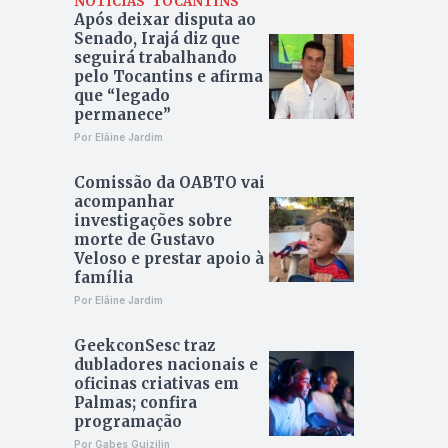
NOTÍCIAS
TOCANTINS
Após deixar disputa ao
Senado, Irajá diz que
seguirá trabalhando
pelo Tocantins e afirma
que “legado
permanece”
Por Elâine Jardim
Comissão da OABTO vai
acompanhar
investigações sobre
morte de Gustavo
Veloso e prestar apoio à
família
Por Elâine Jardim
GeekconSesc traz
dubladores nacionais e
oficinas criativas em
Palmas; confira
programação
Por Gabes Guizilin