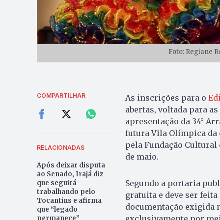
Foto: Regiane R
COMPARTILHAR
As inscrições para o
Ed
abertas, voltada para a
apresentação da 34° Arra
futura Vila Olímpica da
pela Fundação Cultural d
RELACIONADAS
de maio.
Após deixar disputa
ao Senado, Irajá diz
Segundo a portaria publ
que seguirá
trabalhando pelo
gratuita e deve ser feit
Tocantins e afirma
documentação exigida n
que “legado
exclusivamente por me
permanece”