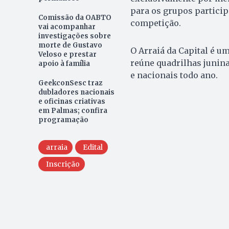
para os grupos particip
Comissão da OABTO
competição.
vai acompanhar
investigações sobre
morte de Gustavo
O Arraiá da Capital é u
Veloso e prestar
reúne quadrilhas junina
apoio à família
e nacionais todo ano.
GeekconSesc traz
dubladores nacionais
e oficinas criativas
em Palmas; confira
programação
arraia
Edital
Inscrição