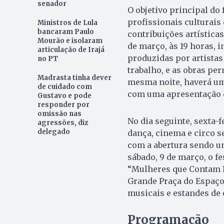
senador
O objetivo principal do 
profissionais culturais
Ministros de Lula
bancaram Paulo
contribuições artísticas
Mourão e isolaram
de março, às 19 horas, i
articulação de Irajá
produzidas por artistas 
no PT
trabalho, e as obras pe
Madrasta tinha dever
mesma noite, haverá um
de cuidado com
com uma apresentação d
Gustavo e pode
responder por
omissão nas
No dia seguinte, sexta-f
agressões, diz
delegado
dança, cinema e circo s
com a abertura sendo um
sábado, 9 de março, o fe
“Mulheres que Contam H
Grande Praça do Espaço
musicais e estandes de 
Programação