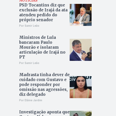
NOTÍCIAS
PSD Tocantins diz que
exclusão de Irajá da ata
atendeu pedido do
próprio senador
Por Samir Leão
Ministros de Lula
bancaram Paulo
Mourão e isolaram
articulação de Irajá no
PT
Por Samir Leão
Madrasta tinha dever de
cuidado com Gustavo e
pode responder por
omissão nas agressões,
diz delegado
Por Elâine Jardim
Investigação aponta que