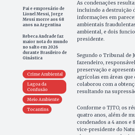
As condenações resulta
Pai e empresário de
incluindo a destruição 
Lionel Messi, Jorge
informações em parecer
Messi morre aos 68
ambientais fraudulentas
anos na Argentina
ambiental, e dois funci
Rebeca Andrade faz
presidente.
maior nota do mundo
no salto em 2026
durante Brasileiro de
Segundo o Tribunal de J
Ginástica
fazendeiro, responsável
preservação e apresento
Crime Ambiental
agrícolas em áreas que
colaborou com a obtenç
Lagoa da
Confusão
resultando na supressão
Meio Ambiente
Conforme o TJTO, os ré
Tocantins
quatro anos, além de mu
condenados a 4 anos e 8
vice-presidente do Natu