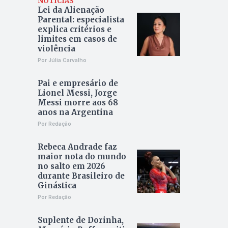
NOTÍCIAS
Lei da Alienação
Parental: especialista
explica critérios e
limites em casos de
violência
Por Júlia Carvalho
Pai e empresário de
Lionel Messi, Jorge
Messi morre aos 68
anos na Argentina
Por Redação
Rebeca Andrade faz
maior nota do mundo
no salto em 2026
durante Brasileiro de
Ginástica
Por Redação
Suplente de Dorinha,