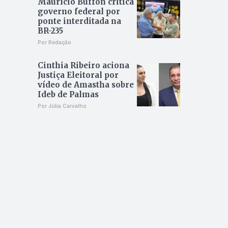
Maurício Buffon critica
governo federal por
ponte interditada na
BR-235
Por Redação
Cinthia Ribeiro aciona
Justiça Eleitoral por
vídeo de Amastha sobre
Ideb de Palmas
Por Júlia Carvalho