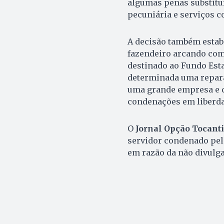
algumas penas substituí
pecuniária e serviços c
A decisão também estab
fazendeiro arcando com
destinado ao Fundo Esta
determinada uma repara
uma grande empresa e qu
condenações em liberda
O
Jornal Opção Tocant
servidor condenado pela 
em razão da não divulga