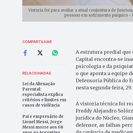
Vistoria foi para avaliar a atual conjuntura de func
pessoas em sofrimento psíquico -
COMPARTILHAR
A estrutura predial que
Capital encontra-se ina
psicologia e da psiqui
o que aponta a equipe d
RELACIONADAS
Defensoria Pública do E
Lei da Alienação
nesta segunda-feira, 29.
Parental:
especialista explica
critérios e limites em
A vistoria técnica foi 
casos de violência
Freddy Alejandro Solórz
Pai e empresário de
jurídica do Núcleo, Gia
Lionel Messi, Jorge
defensor, as falhas perc
Messi morre aos 68
da carência de medicame
anos na Argentina