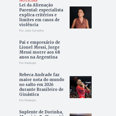
NOTÍCIAS
Lei da Alienação
Parental: especialista
explica critérios e
limites em casos de
violência
Por Júlia Carvalho
Pai e empresário de
Lionel Messi, Jorge
Messi morre aos 68
anos na Argentina
Por Redação
Rebeca Andrade faz
maior nota do mundo
no salto em 2026
durante Brasileiro de
Ginástica
Por Redação
Suplente de Dorinha,