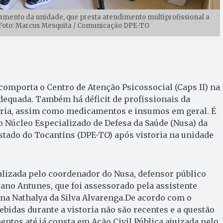
ionamento da unidade, que presta atendimento multiprofissional a
 Foto: Marcus Mesquita / Comunicação DPE-TO
 comporta o Centro de Atenção Psicossocial (Caps II) na
dequada. Também há déficit de profissionais da
atria, assim como medicamentos e insumos em geral. É
o Núcleo Especializado de Defesa da Saúde (Nusa) da
stado do Tocantins (DPE-TO) após vistoria na unidade
realizada pelo coordenador do Nusa, defensor público
ano Antunes, que foi assessorado pela assistente
nna Nathalya da Silva Alvarenga.De acordo com o
ebidas durante a vistoria não são recentes e a questão
ntos até já consta em Ação Civil Pública ajuizada pelo