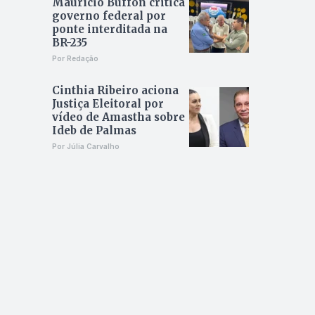
Maurício Buffon critica
governo federal por
ponte interditada na
BR-235
Por Redação
Cinthia Ribeiro aciona
Justiça Eleitoral por
vídeo de Amastha sobre
Ideb de Palmas
Por Júlia Carvalho