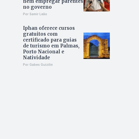
nem empregar parentes
no governo
Por Samir Leão
Iphan oferece cursos
gratuitos com
certificado para guias
de turismo em Palmas,
Porto Nacional e
Natividade
Por Gabes Guizilin