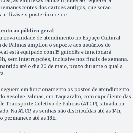
artões, as empresas também poderão requerer a
 remanescentes dos cartões antigos, que serão
 utilizáveis posteriormente.
ento ao público geral
a nova unidade de atendimento no Espaço Cultural
a de Palmas ampliou o suporte aos usuários do
local está equipado com 15 guichês e funcionará
8h, sem interrupções, inclusive nos finais de semana.
antido até o dia 20 de maio, prazo durante o qual a
ta.
, seguem em funcionamento os postos de atendimento
 do Resolve Palmas, em Taquaralto, com expediente das
 de Transporte Coletivo de Palmas (ATCP), situada na
do. Na ATCP, as senhas são distribuídas até as 14h,
o permanece até as 18h.