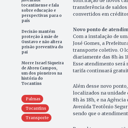
solicitação de novos c
juventude
tocantinense e fala
transferência de saldos
sobre educação e
convertidos em créditos
perspectivas para o
país
Novo ponto de atendim
Decisão mantém
Com a instalação de um
proteção à mãe de
Gustavo e não altera
José Gomes, a Prefeitur
prisão preventiva do
transporte coletivo. O 
pai
diariamente das 8h às 1
Morre Israel Siqueira
Esse atendimento será m
de Abreu Campos,
tarifa continuará gratui
um dos pioneiros na
história do
Tocantins
Além desse novo ponto
localizados na unidade
Palmas
8h às 18h, e na Agência
Avenida Teotônio Segura
Tocantins
sendo que o atendiment
Transporte