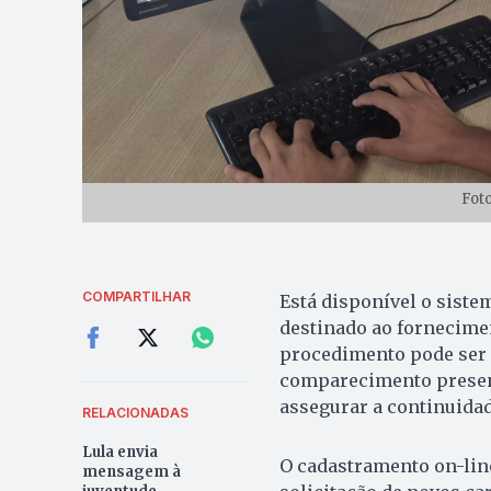
Foto
COMPARTILHAR
Está disponível o siste
destinado ao fornecimen
procedimento pode ser 
comparecimento presenc
assegurar a continuidad
RELACIONADAS
Lula envia
O cadastramento on-line
mensagem à