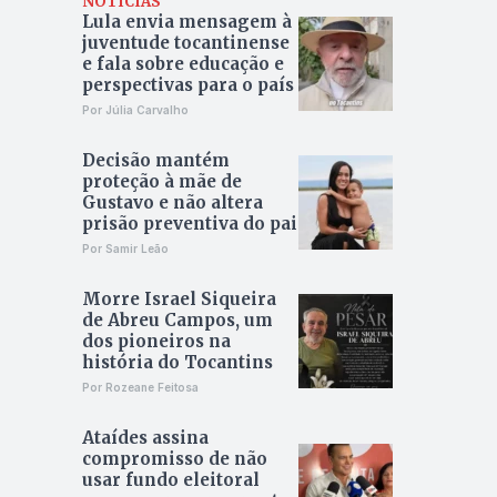
NOTÍCIAS
Lula envia mensagem à
juventude tocantinense
e fala sobre educação e
perspectivas para o país
Por Júlia Carvalho
Decisão mantém
proteção à mãe de
Gustavo e não altera
prisão preventiva do pai
Por Samir Leão
Morre Israel Siqueira
de Abreu Campos, um
dos pioneiros na
história do Tocantins
Por Rozeane Feitosa
Ataídes assina
compromisso de não
usar fundo eleitoral