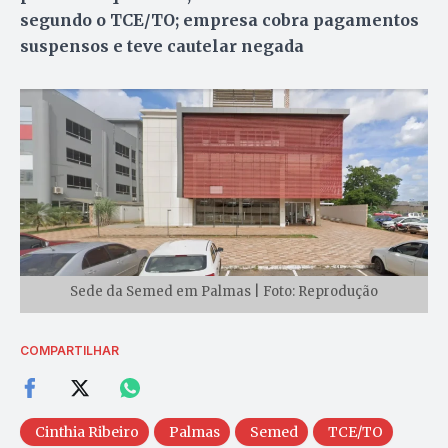
segundo o TCE/TO; empresa cobra pagamentos
suspensos e teve cautelar negada
Sede da Semed em Palmas | Foto: Reprodução
COMPARTILHAR
Cinthia Ribeiro
Palmas
Semed
TCE/TO