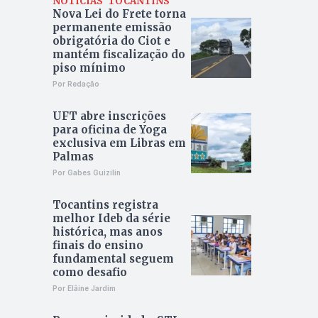
NOTÍCIAS
TOCANTINS
Nova Lei do Frete torna
permanente emissão
obrigatória do Ciot e
mantém fiscalização do
piso mínimo
Por Redação
UFT abre inscrições
para oficina de Yoga
exclusiva em Libras em
Palmas
Por Gabes Guizilin
Tocantins registra
melhor Ideb da série
histórica, mas anos
finais do ensino
fundamental seguem
como desafio
Por Elâine Jardim