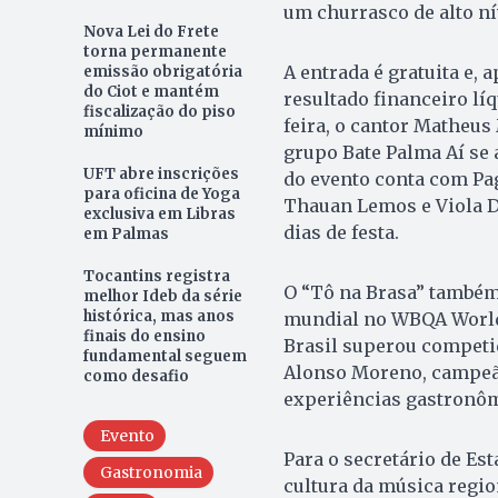
um churrasco de alto ní
Nova Lei do Frete
torna permanente
A entrada é gratuita e, 
emissão obrigatória
do Ciot e mantém
resultado financeiro lí
fiscalização do piso
feira, o cantor Matheus 
mínimo
grupo Bate Palma Aí se
UFT abre inscrições
do evento conta com Pag
para oficina de Yoga
Thauan Lemos e Viola D’
exclusiva em Libras
dias de festa.
em Palmas
Tocantins registra
O “Tô na Brasa” também
melhor Ideb da série
histórica, mas anos
mundial no WBQA World 
finais do ensino
Brasil superou competid
fundamental seguem
Alonso Moreno, campeão 
como desafio
experiências gastronôm
Evento
Para o secretário de Es
Gastronomia
cultura da música regio