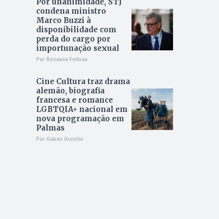
Por unanimidade, STJ
condena ministro
Marco Buzzi à
disponibilidade com
perda do cargo por
importunação sexual
Por Rozeane Feitosa
Cine Cultura traz drama
alemão, biografia
francesa e romance
LGBTQIA+ nacional em
nova programação em
Palmas
Por Gabes Guizilin