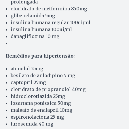
prolongada
cloridrato de metformina 850mg
glibenclamida 5mg
insulina humana regular 100ui/ml
insulina humana 100ui/ml
dapagliflozina 10 mg
Remédios para hipertensão:
atenolol 25mg
besilato de anlodipino 5 mg
captopril 25mg
cloridrato de propranolol 40mg
hidroclorotiazida 25mg
losartana potássica 50mg
maleato de enalapril 10mg
espironolactona 25 mg
furosemida 40 mg