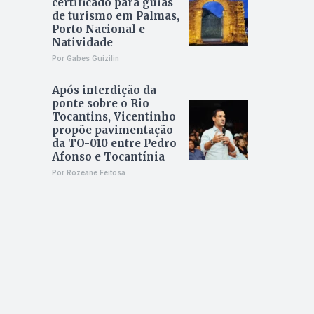
certificado para guias
de turismo em Palmas,
Porto Nacional e
Natividade
Por Gabes Guizilin
Após interdição da
ponte sobre o Rio
Tocantins, Vicentinho
propõe pavimentação
da TO-010 entre Pedro
Afonso e Tocantínia
Por Rozeane Feitosa