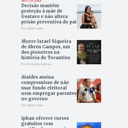
NOTÍCIAS
Decisão mantém
proteção à mãe de
Gustavo e não altera
prisão preventiva do pai
Por Samir Leão
Morre Israel Siqueira
de Abreu Campos, um
dos pioneiros na
história do Tocantins
Por Rozeane Feitosa
Ataídes assina
compromisso de não
usar fundo eleitoral
nem empregar parentes
no governo
Por Samir Leão
Iphan oferece cursos
gratuitos com