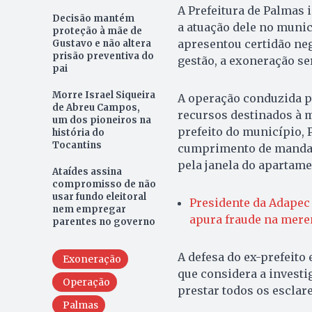
A Prefeitura de Palmas
Decisão mantém
a atuação dele no munic
proteção à mãe de
apresentou certidão neg
Gustavo e não altera
prisão preventiva do
gestão, a exoneração se
pai
Morre Israel Siqueira
A operação conduzida pe
de Abreu Campos,
recursos destinados à m
um dos pioneiros na
prefeito do município, 
história do
Tocantins
cumprimento de mandado
pela janela do apartame
Ataídes assina
compromisso de não
usar fundo eleitoral
Presidente da Adapec 
nem empregar
apura fraude na mere
parentes no governo
A defesa do ex-prefeito
Exoneração
que considera a investi
Operação
prestar todos os esclar
Palmas