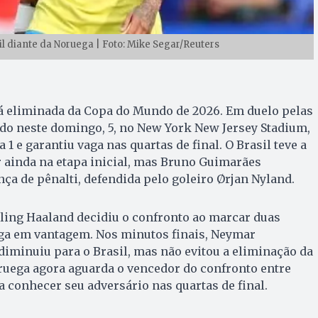
 diante da Noruega | Foto: Mike Segar/Reuters
tá eliminada da Copa do Mundo de 2026. Em duelo pelas
tado neste domingo, 5, no New York New Jersey Stadium,
 1 e garantiu vaga nas quartas de final. O Brasil teve a
r ainda na etapa inicial, mas Bruno Guimarães
a de pênalti, defendida pelo goleiro Ørjan Nyland.
Erling Haaland decidiu o confronto ao marcar duas
ega em vantagem. Nos minutos finais, Neymar
diminuiu para o Brasil, mas não evitou a eliminação da
oruega agora aguarda o vencedor do confronto entre
a conhecer seu adversário nas quartas de final.