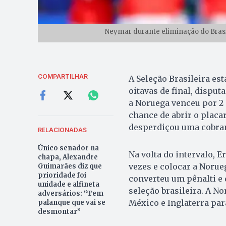
Neymar durante eliminação do Brasil
COMPARTILHAR
A Seleção Brasileira es
oitavas de final, dispu
a Noruega venceu por 2 a
chance de abrir o placa
desperdiçou uma cobranç
RELACIONADAS
Único senador na
Na volta do intervalo, 
chapa, Alexandre
vezes e colocar a Noru
Guimarães diz que
prioridade foi
converteu um pênalti e 
unidade e alfineta
seleção brasileira. A N
adversários: “Tem
México e Inglaterra par
palanque que vai se
desmontar”