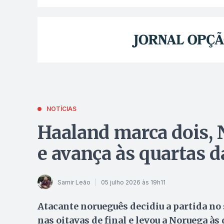
NOTÍCIAS
Haaland marca dois, 
e avança às quartas 
Samir Leão
05 julho 2026 às 19h11
Atacante norueguês decidiu a partida no
nas oitavas de final e levou a Noruega à