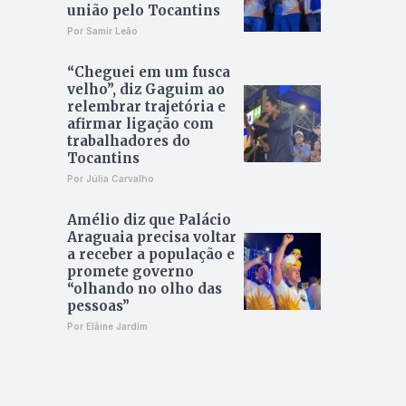
união pelo Tocantins
Por Samir Leão
“Cheguei em um fusca
velho”, diz Gaguim ao
relembrar trajetória e
afirmar ligação com
trabalhadores do
Tocantins
Por Júlia Carvalho
Amélio diz que Palácio
Araguaia precisa voltar
a receber a população e
promete governo
“olhando no olho das
pessoas”
Por Elâine Jardim