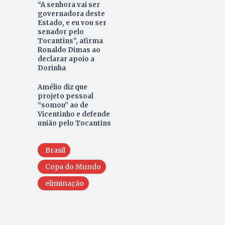
“A senhora vai ser
governadora deste
Estado, e eu vou ser
senador pelo
Tocantins”, afirma
Ronaldo Dimas ao
declarar apoio a
Dorinha
Amélio diz que
projeto pessoal
“somou” ao de
Vicentinho e defende
união pelo Tocantins
Brasil
Copa do Mundo
eliminação