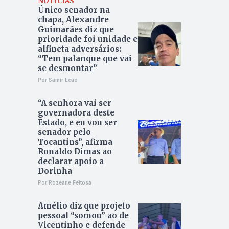
NOTÍCIAS
Único senador na
chapa, Alexandre
Guimarães diz que
prioridade foi unidade e
alfineta adversários:
“Tem palanque que vai
se desmontar”
Por Samir Leão
“A senhora vai ser
governadora deste
Estado, e eu vou ser
senador pelo
Tocantins”, afirma
Ronaldo Dimas ao
declarar apoio a
Dorinha
Por Rozeane Feitosa
Amélio diz que projeto
pessoal “somou” ao de
Vicentinho e defende