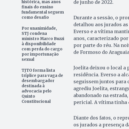
de junho de 2022.
histórica, mas anos
finais do ensino
fundamental seguem
Durante a sessão, o pro
como desafio
detalhou aos jurados as
Por unanimidade,
Everso e a vítima mant
STJ condena
anos, caracterizado po
ministro Marco Buzzi
à disponibilidade
por parte do réu. Na noi
com perda do cargo
de Formoso do Araguaia,
por importunação
sexual
Joelita deixou o local 
TJTO forma lista
residência. Everso a al
tríplice para vaga de
desembargador
seguissem juntos para c
destinada à
agrediu Joelita, estrang
advocacia pelo
abandonado na estrada, 
Quinto
Constitucional
pericial. A vítima tinha
Diante dos fatos, o rep
os jurados a presença da