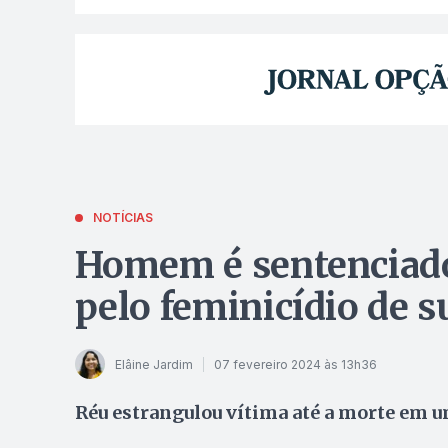
NOTÍCIAS
Homem é sentenciado
pelo feminicídio de 
Elâine Jardim
07 fevereiro 2024 às 13h36
Réu estrangulou vítima até a morte em u