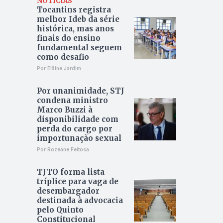
NOTÍCIAS
Tocantins registra
melhor Ideb da série
histórica, mas anos
finais do ensino
fundamental seguem
como desafio
Por Elâine Jardim
Por unanimidade, STJ
condena ministro
Marco Buzzi à
disponibilidade com
perda do cargo por
importunação sexual
Por Rozeane Feitosa
TJTO forma lista
tríplice para vaga de
desembargador
destinada à advocacia
pelo Quinto
Constitucional