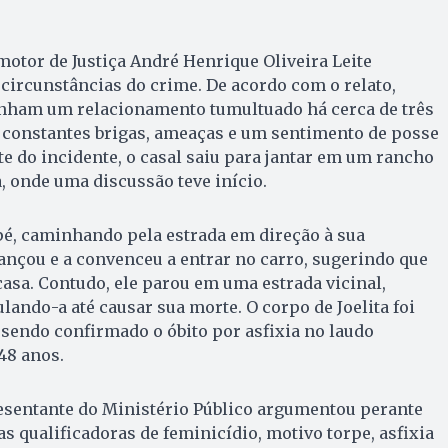
motor de Justiça André Henrique Oliveira Leite
 circunstâncias do crime. De acordo com o relato,
inham um relacionamento tumultuado há cerca de três
r constantes brigas, ameaças e um sentimento de posse
te do incidente, o casal saiu para jantar em um rancho
 onde uma discussão teve início.
a pé, caminhando pela estrada em direção à sua
cançou e a convenceu a entrar no carro, sugerindo que
asa. Contudo, ele parou em uma estrada vicinal,
ulando-a até causar sua morte. O corpo de Joelita foi
sendo confirmado o óbito por asfixia no laudo
 48 anos.
resentante do Ministério Público argumentou perante
s qualificadoras de feminicídio, motivo torpe, asfixia