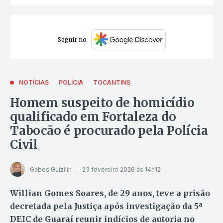
Seguir no
NOTÍCIAS
POLÍCIA
TOCANTINS
Homem suspeito de homicídio
qualificado em Fortaleza do
Tabocão é procurado pela Polícia
Civil
Gabes Guizilin
23 fevereiro 2026 às 14h12
Willian Gomes Soares, de 29 anos, teve a prisão
decretada pela Justiça após investigação da 5ª
DEIC de Guaraí reunir indícios de autoria no