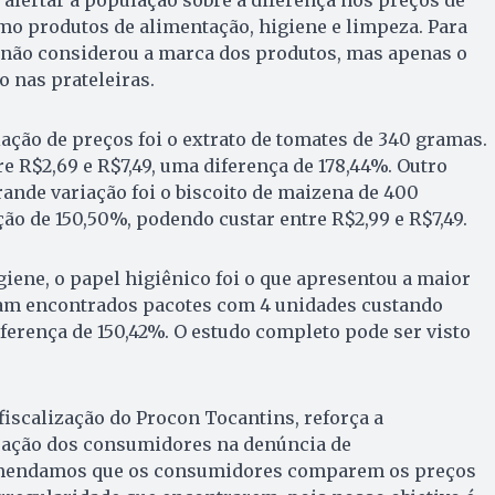
é alertar a população sobre a diferença nos preços de
omo produtos de alimentação, higiene e limpeza. Para
 não considerou a marca dos produtos, mas apenas o
 nas prateleiras.
ação de preços foi o extrato de tomates de 340 gramas.
e R$2,69 e R$7,49, uma diferença de 178,44%. Outro
ande variação foi o biscoito de maizena de 400
o de 150,50%, podendo custar entre R$2,99 e R$7,49.
giene, o papel higiênico foi o que apresentou a maior
ram encontrados pacotes com 4 unidades custando
iferença de 150,42%. O estudo completo pode ser visto
fiscalização do Procon Tocantins, reforça a
pação dos consumidores na denúncia de
omendamos que os consumidores comparem os preços