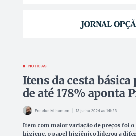
NOTÍCIAS
Itens da cesta básic
de até 178% aponta 
Fenelon Milhomem
13 junho 2024 às 14h23
Item com maior variação de preços foi o 
higiene, o papel higiênico liderou a dife