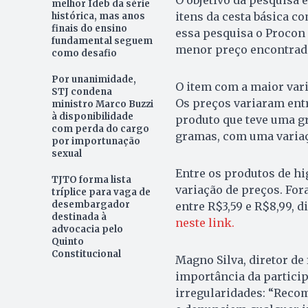
O objetivo da pesquisa 
melhor Ideb da série
itens da cesta básica c
histórica, mas anos
finais do ensino
essa pesquisa o Procon
fundamental seguem
menor preço encontrado
como desafio
Por unanimidade,
O item com a maior vari
STJ condena
Os preços variaram entr
ministro Marco Buzzi
à disponibilidade
produto que teve uma gr
com perda do cargo
gramas, com uma variaçã
por importunação
sexual
Entre os produtos de hi
TJTO forma lista
variação de preços. Fo
tríplice para vaga de
desembargador
entre R$3,59 e R$8,99, d
destinada à
neste link.
advocacia pelo
Quinto
Constitucional
Magno Silva, diretor de 
importância da partici
irregularidades: “Rec