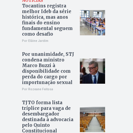
NOTÍCIAS
Tocantins registra
melhor Ideb da série
histórica, mas anos
finais do ensino
fundamental seguem
como desafio
Por Elâine Jardim
Por unanimidade, STJ
condena ministro
Marco Buzzi à
disponibilidade com
perda do cargo por
importunação sexual
Por Rozeane Feitosa
TJTO forma lista
tríplice para vaga de
desembargador
destinada à advocacia
pelo Quinto
Constitucional