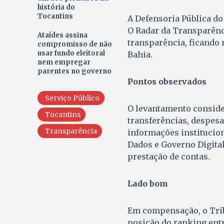
história do
Tocantins
A Defensoria Pública d
O Radar da Transparênc
Ataídes assina
transparência, ficando 
compromisso de não
usar fundo eleitoral
Bahia.
nem empregar
parentes no governo
Pontos observados
Serviço Público
O levantamento consider
Tocantins
transferências, despesa
Transparência
informações institucion
Dados e Governo Digital,
prestação de contas.
Lado bom
Em compensação, o Trib
posição do ranking entr