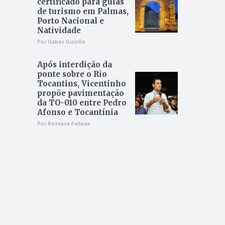
certificado para guias
de turismo em Palmas,
Porto Nacional e
Natividade
Por Gabes Guizilin
Após interdição da
ponte sobre o Rio
Tocantins, Vicentinho
propõe pavimentação
da TO-010 entre Pedro
Afonso e Tocantínia
Por Rozeane Feitosa