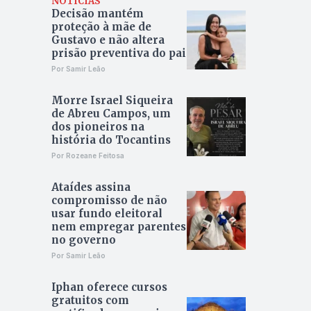
NOTÍCIAS
Decisão mantém
proteção à mãe de
Gustavo e não altera
prisão preventiva do pai
Por Samir Leão
Morre Israel Siqueira
de Abreu Campos, um
dos pioneiros na
história do Tocantins
Por Rozeane Feitosa
Ataídes assina
compromisso de não
usar fundo eleitoral
nem empregar parentes
no governo
Por Samir Leão
Iphan oferece cursos
gratuitos com