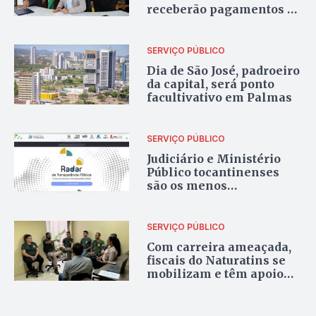
receberão pagamentos de
progressões funcionais
no Tocantins
SERVIÇO PÚBLICO
Dia de São José, padroeiro
da capital, será ponto
facultivativo em Palmas
SERVIÇO PÚBLICO
Judiciário e Ministério
Público tocantinenses
são os menos
transparentes do Brasil,
aponta levantamento
SERVIÇO PÚBLICO
Com carreira ameaçada,
fiscais do Naturatins se
mobilizam e têm apoio
total do Sisepe-TO