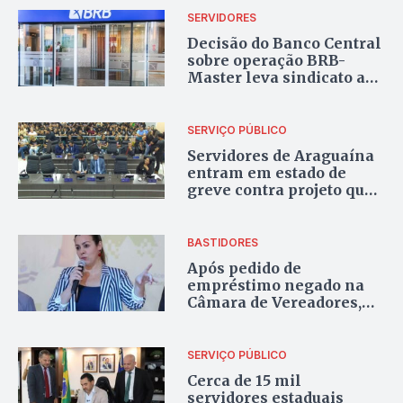
SERVIDORES
Decisão do Banco Central
sobre operação BRB-
Master leva sindicato a
cobrar atenção da gestão
de Laurez Moreira
SERVIÇO PÚBLICO
Servidores de Araguaína
entram em estado de
greve contra projeto que
reduz direitos
trabalhistas
BASTIDORES
Após pedido de
empréstimo negado na
Câmara de Vereadores,
Cinthia Ribeiro exonera
mais de 200 servidores
municipais
SERVIÇO PÚBLICO
Cerca de 15 mil
servidores estaduais