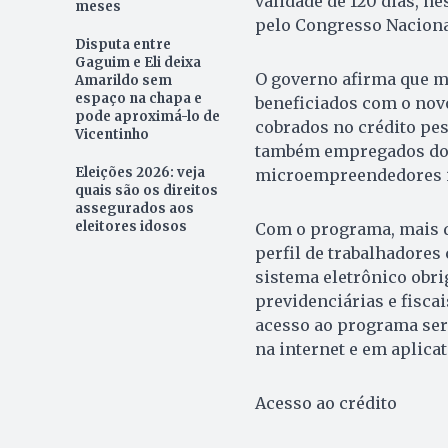
validade de 120 dias, n
meses
pelo Congresso Nacional 
Disputa entre
Gaguim e Eli deixa
O governo afirma que m
Amarildo sem
espaço na chapa e
beneficiados com o nov
pode aproximá-lo de
cobrados no crédito pes
Vicentinho
também empregados domé
Eleições 2026: veja
microempreendedores in
quais são os direitos
assegurados aos
eleitores idosos
Com o programa, mais de
perfil de trabalhadores
sistema eletrônico obri
previdenciárias e fisca
acesso ao programa será
na internet e em aplicat
Acesso ao crédito