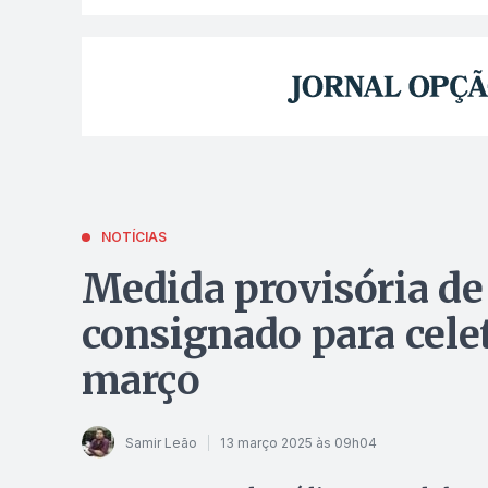
NOTÍCIAS
Medida provisória de
consignado para celeti
março
Samir Leão
13 março 2025 às 09h04