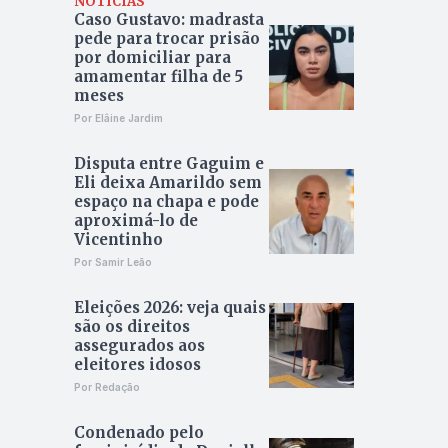
NOTÍCIAS
Caso Gustavo: madrasta
pede para trocar prisão
por domiciliar para
amamentar filha de 5
meses
Por Elâine Jardim
Disputa entre Gaguim e
Eli deixa Amarildo sem
espaço na chapa e pode
aproximá-lo de
Vicentinho
Por Samir Leão
Eleições 2026: veja quais
são os direitos
assegurados aos
eleitores idosos
Por Redação
Condenado pelo