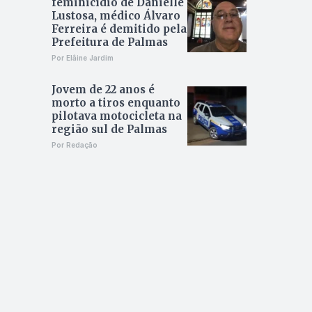
feminicídio de Danielle
Lustosa, médico Álvaro
Ferreira é demitido pela
Prefeitura de Palmas
Por Elâine Jardim
Jovem de 22 anos é
morto a tiros enquanto
pilotava motocicleta na
região sul de Palmas
Por Redação