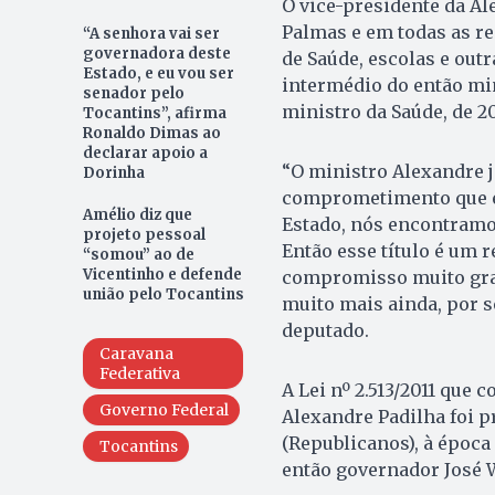
O vice-presidente da Al
Palmas e em todas as r
“A senhora vai ser
governadora deste
de Saúde, escolas e out
Estado, e eu vou ser
intermédio do então min
senador pelo
ministro da Saúde, de 20
Tocantins”, afirma
Ronaldo Dimas ao
declarar apoio a
“O ministro Alexandre 
Dorinha
comprometimento que el
Amélio diz que
Estado, nós encontramos
projeto pessoal
Então esse título é um
“somou” ao de
Vicentinho e defende
compromisso muito gran
união pelo Tocantins
muito mais ainda, por s
deputado.
Caravana
Federativa
A Lei nº 2.513/2011 que 
Governo Federal
Alexandre Padilha foi p
(Republicanos), à época
Tocantins
então governador José 