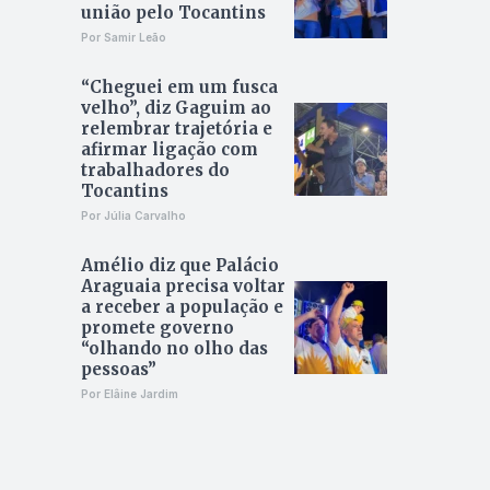
união pelo Tocantins
Por Samir Leão
“Cheguei em um fusca
velho”, diz Gaguim ao
relembrar trajetória e
afirmar ligação com
trabalhadores do
Tocantins
Por Júlia Carvalho
Amélio diz que Palácio
Araguaia precisa voltar
a receber a população e
promete governo
“olhando no olho das
pessoas”
Por Elâine Jardim