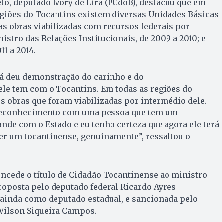
eto, deputado Ivory de Lira (PCdoB), destacou que em
egiões do Tocantins existem diversas Unidades Básicas
ras obras viabilizadas com recursos federais por
istro das Relações Institucionais, de 2009 a 2010; e
11 a 2014.
já deu demonstração do carinho e do
e tem com o Tocantins. Em todas as regiões do
 obras que foram viabilizadas por intermédio dele.
 reconhecimento com uma pessoa que tem um
de com o Estado e eu tenho certeza que agora ele terá
er um tocantinense, genuinamente”, ressaltou o
concede o título de Cidadão Tocantinense ao ministro
roposta pelo deputado federal Ricardo Ayres
 ainda como deputado estadual, e sancionada pelo
Wilson Siqueira Campos.