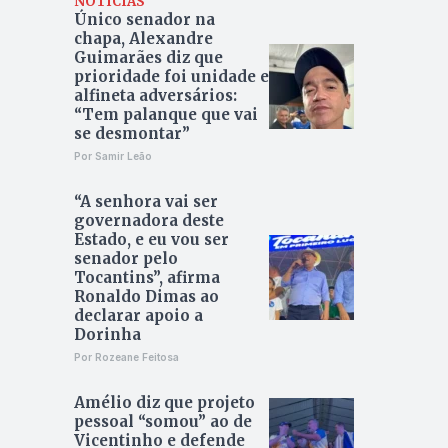
NOTÍCIAS
Único senador na
chapa, Alexandre
Guimarães diz que
prioridade foi unidade e
alfineta adversários:
“Tem palanque que vai
se desmontar”
Por Samir Leão
“A senhora vai ser
governadora deste
Estado, e eu vou ser
senador pelo
Tocantins”, afirma
Ronaldo Dimas ao
declarar apoio a
Dorinha
Por Rozeane Feitosa
Amélio diz que projeto
pessoal “somou” ao de
Vicentinho e defende