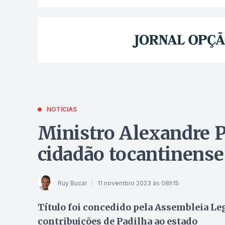
NOTÍCIAS
Ministro Alexandre Pa
cidadão tocantinense
Ruy Bucar
11 novembro 2023 às 08h15
Título foi concedido pela Assembleia Le
contribuições de Padilha ao estado