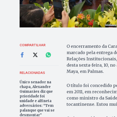
COMPARTILHAR
O encerramento da Cara
marcado pela entrega do
Relações Institucionais,
desta sexta-feira, 10, n
Maya, em Palmas.
RELACIONADAS
Único senador na
O título foi concedido p
chapa, Alexandre
em 2011, em reconhecime
Guimarães diz que
prioridade foi
como ministro da Saúde
unidade e alfineta
tocantinense. Estou mui
adversários: “Tem
palanque que vai se
desmontar”