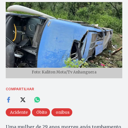
Foto: Kaliton Mota/Tv Anhanguera
COMPARTILHAR
Acidente
Óbito
onibus
Uma mulher de 29 anos morreu após tombamento