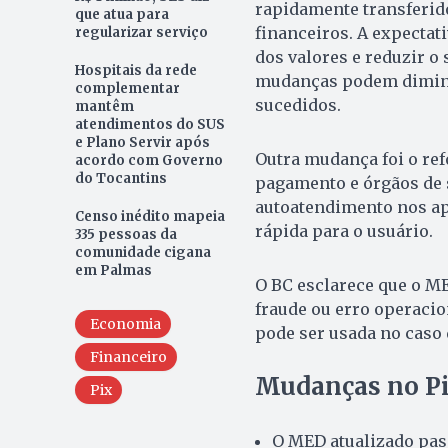
rapidamente transferid
que atua para
financeiros. A expectat
regularizar serviço
dos valores e reduzir o
Hospitais da rede
mudanças podem diminu
complementar
sucedidos.
mantêm
atendimentos do SUS
e Plano Servir após
Outra mudança foi o ref
acordo com Governo
do Tocantins
pagamento e órgãos de 
autoatendimento nos apl
Censo inédito mapeia
rápida para o usuário.
335 pessoas da
comunidade cigana
em Palmas
O BC esclarece que o ME
fraude ou erro operacio
Economia
pode ser usada no caso 
Financeiro
Mudanças no P
Pix
O MED atualizado pass