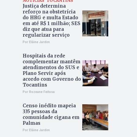
NOTÍCIAS
TOCANTINS
Justiça determina
reforço na obstetrícia
do HRG e multa Estado
em até R$ 1 milhão; SES
diz que atua para
regularizar serviço
Por Elâine Jardim
Hospitais da rede
complementar mantêm
atendimentos do SUS e
Plano Servir após
acordo com Governo do
Tocantins
Por Rozeane Feitosa
Censo inédito mapeia
335 pessoas da
comunidade cigana em
Palmas
Por Elâine Jardim