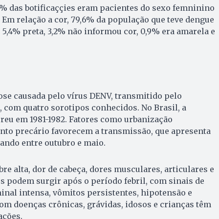
4% das botificaççies eram pacientes do sexo femninino
 Em relação a cor, 79,6% da população que teve dengue
, 5,4% preta, 3,2% não informou cor, 0,9% era amarela e
ose causada pelo vírus DENV, transmitido pelo
 com quatro sorotipos conhecidos. No Brasil, a
reu em 1981-1982. Fatores como urbanização
to precário favorecem a transmissão, que apresenta
ando entre outubro e maio.
re alta, dor de cabeça, dores musculares, articulares e
s podem surgir após o período febril, com sinais de
nal intensa, vômitos persistentes, hipotensão e
om doenças crônicas, grávidas, idosos e crianças têm
ações.