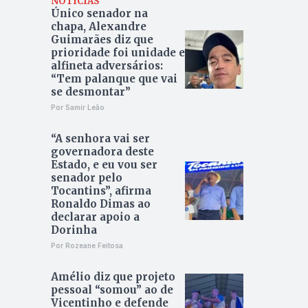
NOTÍCIAS
Único senador na
chapa, Alexandre
Guimarães diz que
prioridade foi unidade e
alfineta adversários:
“Tem palanque que vai
se desmontar”
Por Samir Leão
“A senhora vai ser
governadora deste
Estado, e eu vou ser
senador pelo
Tocantins”, afirma
Ronaldo Dimas ao
declarar apoio a
Dorinha
Por Rozeane Feitosa
Amélio diz que projeto
pessoal “somou” ao de
Vicentinho e defende