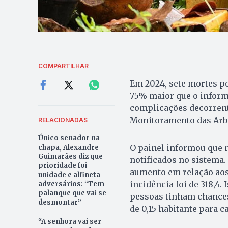
COMPARTILHAR
Em 2024, sete mortes p
75% maior que o infor
complicações decorrent
Monitoramento das Arbo
RELACIONADAS
Único senador na
O painel informou que 
chapa, Alexandre
Guimarães diz que
notificados no sistema. 
prioridade foi
aumento em relação aos 
unidade e alfineta
incidência foi de 318,4. 
adversários: “Tem
palanque que vai se
pessoas tinham chances 
desmontar”
de 0,15 habitante para c
“A senhora vai ser