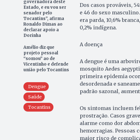
governadora deste
Dos casos prováveis, 5
Estado, e eu vou ser
e 46 do sexo masculino.
senador pelo
Tocantins”, afirma
era parda, 10,6% branca
Ronaldo Dimas ao
0,2% indígena.
declarar apoio a
Dorinha
A doença
Amélio diz que
projeto pessoal
“somou” ao de
A dengue é uma arbovir
Vicentinho e defende
mosquito Aedes aegypti,
união pelo Tocantins
primeira epidemia ocor
desordenada e saneamen
Dengue
padrão sazonal, aument
Saúde
Tocantins
Os sintomas incluem feb
prostração. Casos grave
alarme como dor abdomi
hemorragias. Pessoas c
maior risco de complic