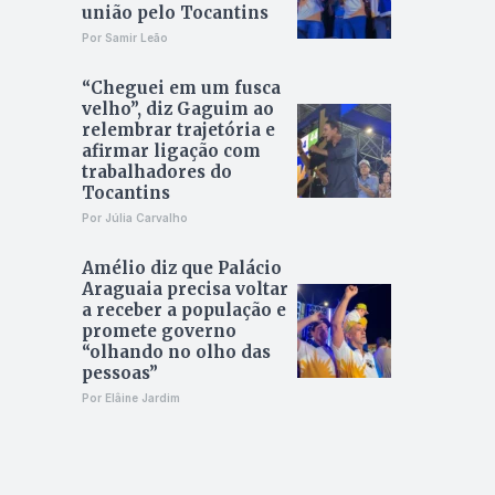
união pelo Tocantins
Por Samir Leão
“Cheguei em um fusca
velho”, diz Gaguim ao
relembrar trajetória e
afirmar ligação com
trabalhadores do
Tocantins
Por Júlia Carvalho
Amélio diz que Palácio
Araguaia precisa voltar
a receber a população e
promete governo
“olhando no olho das
pessoas”
Por Elâine Jardim