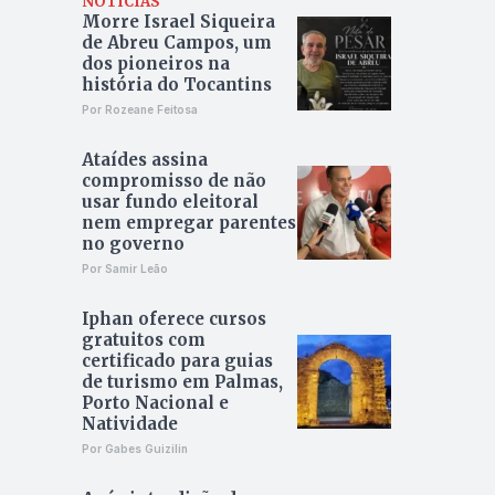
NOTÍCIAS
Morre Israel Siqueira
de Abreu Campos, um
dos pioneiros na
história do Tocantins
Por Rozeane Feitosa
Ataídes assina
compromisso de não
usar fundo eleitoral
nem empregar parentes
no governo
Por Samir Leão
Iphan oferece cursos
gratuitos com
certificado para guias
de turismo em Palmas,
Porto Nacional e
Natividade
Por Gabes Guizilin