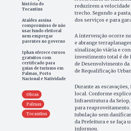
história do
reduzirem a velocidade 
Tocantins
trecho. Segundo a pasta
dos serviços e para gar
Ataídes assina
compromisso de não
usar fundo eleitoral
A intervenção ocorre no
nem empregar
parentes no governo
e abrange terraplanagem
sinalização viária e co
Iphan oferece cursos
investimento total é de
gratuitos com
certificado para
de Desenvolvimento da 
guias de turismo em
de Requalificação Urban
Palmas, Porto
Nacional e Natividade
Durante as escavações, 
local. Conforme explico
Obras
Infraestrutura da Seiop
Palmas
para reaproveitamento. 
Tocantins
tubulação sem danificar
da Prefeitura e se faça 
informou.