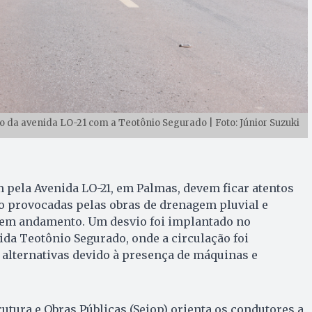
 da avenida LO-21 com a Teotônio Segurado | Foto: Júnior Suzuki
 pela Avenida LO-21, em Palmas, devem ficar atentos
to provocadas pelas obras de drenagem pluvial e
 em andamento. Um desvio foi implantado no
da Teotônio Segurado, onde a circulação foi
 alternativas devido à presença de máquinas e
rutura e Obras Públicas (Seiop) orienta os condutores a