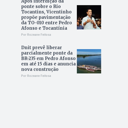
Após interdição da
ponte sobre o Rio
Tocantins, Vicentinho
propõe pavimentação
da TO-010 entre Pedro
Afonso e Tocantínia
Por Rozeane Feitosa
Dnit prevê liberar
parcialmente ponte da
BR-235 em Pedro Afonso
em até 15 dias e anuncia
nova construção
Por Rozeane Feitosa