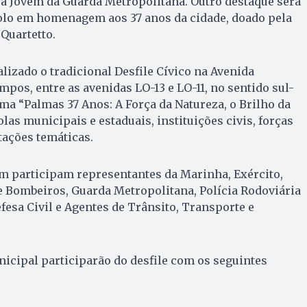
ra Jovem da Guarda Metropolitana. Outro destaque será
bolo em homenagem aos 37 anos da cidade, doado pela
Quartetto.
ealizado o tradicional Desfile Cívico na Avenida
pos, entre as avenidas LO-13 e LO-11, no sentido sul-
ema “Palmas 37 Anos: A Força da Natureza, o Brilho da
las municipais e estaduais, instituições civis, forças
tações temáticas.
m participam representantes da Marinha, Exército,
de Bombeiros, Guarda Metropolitana, Polícia Rodoviária
Defesa Civil e Agentes de Trânsito, Transporte e
nicipal participarão do desfile com os seguintes