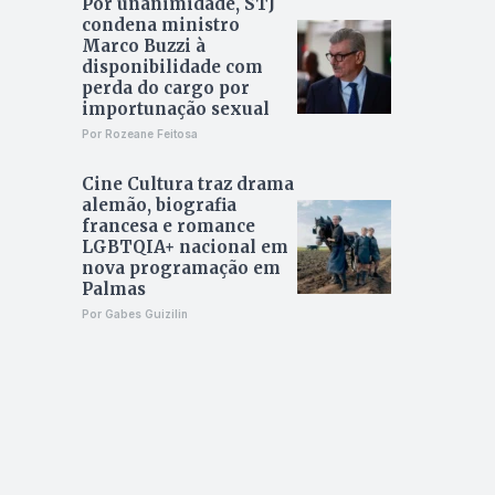
Por unanimidade, STJ
condena ministro
Marco Buzzi à
disponibilidade com
perda do cargo por
importunação sexual
Por Rozeane Feitosa
Cine Cultura traz drama
alemão, biografia
francesa e romance
LGBTQIA+ nacional em
nova programação em
Palmas
Por Gabes Guizilin