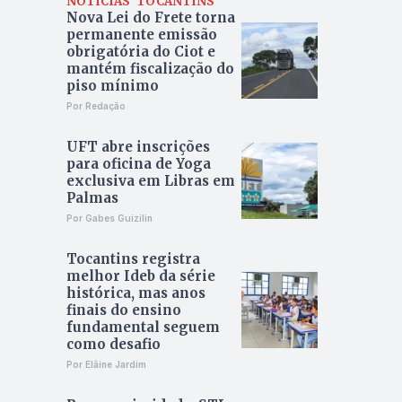
NOTÍCIAS
TOCANTINS
Nova Lei do Frete torna
permanente emissão
obrigatória do Ciot e
mantém fiscalização do
piso mínimo
Por Redação
UFT abre inscrições
para oficina de Yoga
exclusiva em Libras em
Palmas
Por Gabes Guizilin
Tocantins registra
melhor Ideb da série
histórica, mas anos
finais do ensino
fundamental seguem
como desafio
Por Elâine Jardim