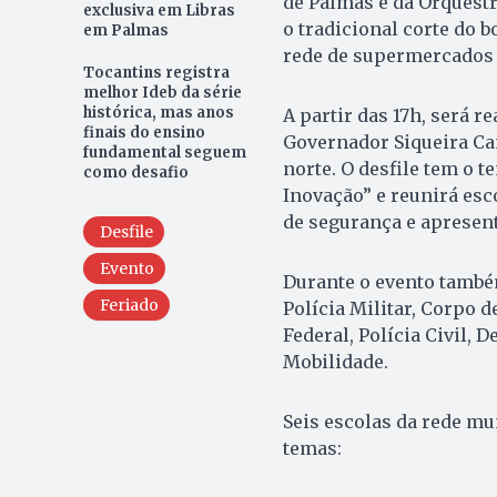
de Palmas e da Orquest
exclusiva em Libras
o tradicional corte do 
em Palmas
rede de supermercados 
Tocantins registra
melhor Ideb da série
histórica, mas anos
A partir das 17h, será r
finais do ensino
Governador Siqueira Cam
fundamental seguem
norte. O desfile tem o t
como desafio
Inovação” e reunirá esco
de segurança e apresen
Desfile
Evento
Durante o evento també
Feriado
Polícia Militar, Corpo 
Federal, Polícia Civil, 
Mobilidade.
Seis escolas da rede mu
temas: