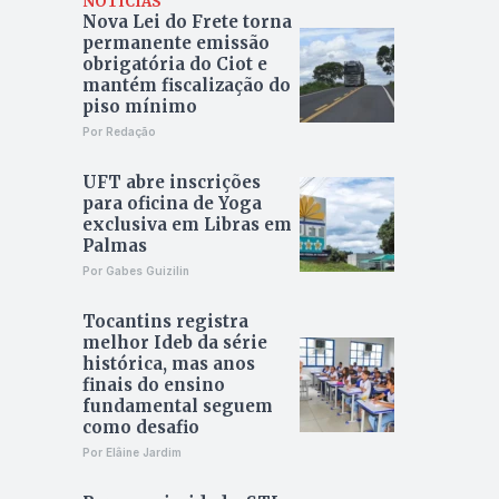
NOTÍCIAS
Nova Lei do Frete torna
permanente emissão
obrigatória do Ciot e
mantém fiscalização do
piso mínimo
Por Redação
UFT abre inscrições
para oficina de Yoga
exclusiva em Libras em
Palmas
Por Gabes Guizilin
Tocantins registra
melhor Ideb da série
histórica, mas anos
finais do ensino
fundamental seguem
como desafio
Por Elâine Jardim