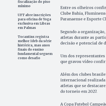
fiscalização do piso
mínimo
Entre os olheiros conf
Clube Bahia, Fluminense 
UFT abre inscrições
Paranaense e Esporte Cl
para oficina de Yoga
exclusiva em Libras
em Palmas
Segundo a organização
Tocantins registra
atletas durante as parti
melhor Ideb da série
decisão e potencial de 
histórica, mas anos
finais do ensino
fundamental seguem
Um dos representantes c
como desafio
que gravou vídeo confi
Além dos clubes brasile
internacional realizad
atletas que se destacar
do torneio em 2027.
A Copa Futebol Campeão