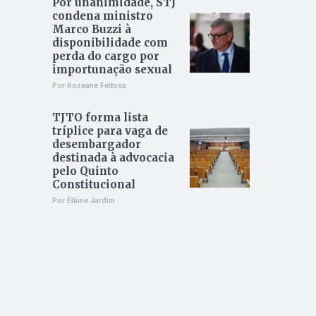
Por unanimidade, STJ
condena ministro
Marco Buzzi à
disponibilidade com
perda do cargo por
importunação sexual
Por Rozeane Feitosa
TJTO forma lista
tríplice para vaga de
desembargador
destinada à advocacia
pelo Quinto
Constitucional
Por Elâine Jardim