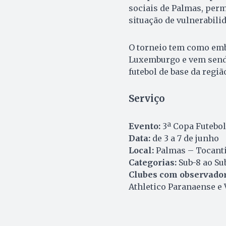
sociais de Palmas, perm
situação de vulnerabilid
O torneio tem como emba
Luxemburgo e vem send
futebol de base da regiã
Serviço
Evento:
3ª Copa Futebo
Data:
de 3 a 7 de junho
Local:
Palmas – Tocant
Categorias:
Sub-8 ao Su
Clubes com observador
Athletico Paranaense e 