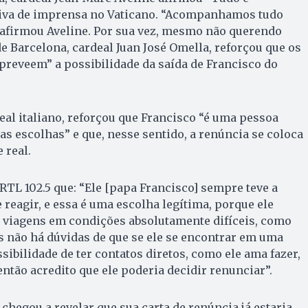
etiva de imprensa no Vaticano. “Acompanhamos tudo
 afirmou Aveline. Por sua vez, mesmo não querendo
de Barcelona, cardeal Juan José Omella, reforçou que os
“preveem” a possibilidade da saída de Francisco do
eal italiano, reforçou que Francisco “é uma pessoa
as escolhas” e que, nesse sentido, a renúncia se coloca
 real.
 RTL 102.5 que: “Ele [papa Francisco] sempre teve a
 reagir, e essa é uma escolha legítima, porque ele
é viagens em condições absolutamente difíceis, como
 não há dúvidas de que se ele se encontrar em uma
sibilidade de ter contatos diretos, como ele ama fazer,
ntão acredito que ele poderia decidir renunciar”.
 chegou a revelar que sua carta de renúncia já estaria