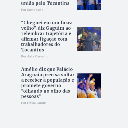
união pelo Tocantins
Por Samir Leão
“Cheguei em um fusca
velho”, diz Gaguim ao
relembrar trajetória e
afirmar ligação com
trabalhadores do
Tocantins
Por Júlia Carvalho
Amélio diz que Palácio
Araguaia precisa voltar
a receber a população e
promete governo
“olhando no olho das
pessoas”
Por Elâine Jardim