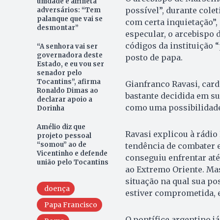
unidade e alfineta
possível”, durante col
adversários: “Tem
palanque que vai se
com certa inquietação”,
desmontar”
especular, o arcebispo 
códigos da instituição 
“A senhora vai ser
governadora deste
posto de papa.
Estado, e eu vou ser
senador pelo
Tocantins”, afirma
Gianfranco Ravasi, card
Ronaldo Dimas ao
bastante decidida em su
declarar apoio a
como uma possibilidade
Dorinha
Amélio diz que
Ravasi explicou à rádio
projeto pessoal
“somou” ao de
tendência de combater e
Vicentinho e defende
conseguiu enfrentar at
união pelo Tocantins
ao Extremo Oriente. Mas
situação na qual sua pos
doença
estiver comprometida, e
Papa Francisco
O pontífice argentino já