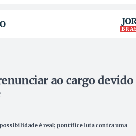
BRA
renunciar ao cargo devido
e
ssibilidade é real; pontífice luta contra uma