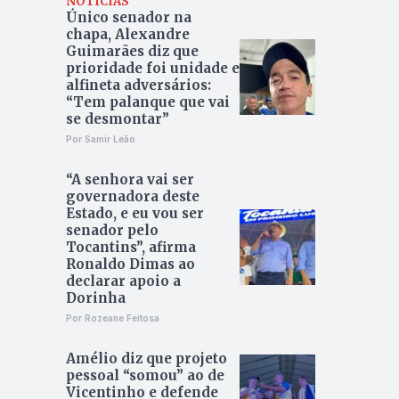
NOTÍCIAS
Único senador na
chapa, Alexandre
Guimarães diz que
prioridade foi unidade e
alfineta adversários:
“Tem palanque que vai
se desmontar”
Por Samir Leão
“A senhora vai ser
governadora deste
Estado, e eu vou ser
senador pelo
Tocantins”, afirma
Ronaldo Dimas ao
declarar apoio a
Dorinha
Por Rozeane Feitosa
Amélio diz que projeto
pessoal “somou” ao de
Vicentinho e defende