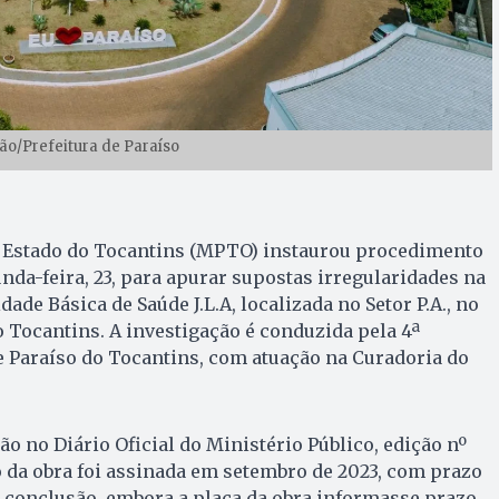
ção/Prefeitura de Paraíso
o Estado do Tocantins (MPTO) instaurou procedimento
nda-feira, 23, para apurar supostas irregularidades na
ade Básica de Saúde J.L.A, localizada no Setor P.A., no
 Tocantins. A investigação é conduzida pela 4ª
e Paraíso do Tocantins, com atuação na Curadoria do
o no Diário Oficial do Ministério Público, edição nº
o da obra foi assinada em setembro de 2023, com prazo
a conclusão, embora a placa da obra informasse prazo