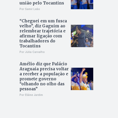
união pelo Tocantins
Por Samir Leão
“Cheguei em um fusca
velho”, diz Gaguim ao
relembrar trajetória e
afirmar ligação com
trabalhadores do
Tocantins
Por Júlia Carvalho
Amélio diz que Palácio
Araguaia precisa voltar
a receber a população e
promete governo
“olhando no olho das
pessoas”
Por Elâine Jardim