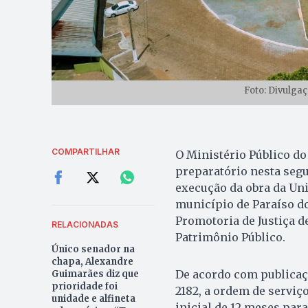
Foto: Divulga
COMPARTILHAR
O Ministério Público d
preparatório nesta segu
execução da obra da Unid
município de Paraíso do
Promotoria de Justiça d
RELACIONADAS
Patrimônio Público.
Único senador na
chapa, Alexandre
De acordo com publicaçã
Guimarães diz que
prioridade foi
2182, a ordem de serviç
unidade e alfineta
inicial de 12 meses par