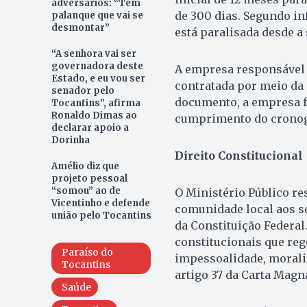
adversários: “Tem
de 300 dias. Segundo in
palanque que vai se
desmontar”
está paralisada desde 
“A senhora vai ser
governadora deste
A empresa responsável p
Estado, e eu vou ser
contratada por meio da
senador pelo
documento, a empresa fo
Tocantins”, afirma
Ronaldo Dimas ao
cumprimento do cronog
declarar apoio a
Dorinha
Direito Constitucional
Amélio diz que
projeto pessoal
“somou” ao de
O Ministério Público re
Vicentinho e defende
comunidade local aos ser
união pelo Tocantins
da Constituição Federal
constitucionais que reg
Paraíso do
impessoalidade, moralid
Tocantins
artigo 37 da Carta Magn
Saúde