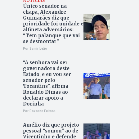
NOTÍCIAS
Único senador na
chapa, Alexandre
Guimarães diz que
prioridade foi unidade e
alfineta adversários:
“Tem palanque que vai
se desmontar”
Por Samir Leão
“A senhora vai ser
governadora deste
Estado, e eu vou ser
senador pelo
Tocantins”, afirma
Ronaldo Dimas ao
declarar apoio a
Dorinha
Por Rozeane Feitosa
Amélio diz que projeto
pessoal “somou” ao de
Vicentinho e defende