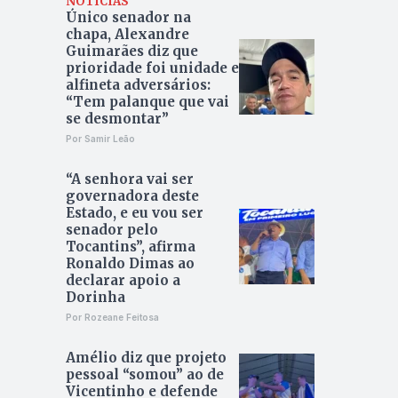
NOTÍCIAS
Único senador na
chapa, Alexandre
Guimarães diz que
prioridade foi unidade e
alfineta adversários:
“Tem palanque que vai
se desmontar”
Por Samir Leão
“A senhora vai ser
governadora deste
Estado, e eu vou ser
senador pelo
Tocantins”, afirma
Ronaldo Dimas ao
declarar apoio a
Dorinha
Por Rozeane Feitosa
Amélio diz que projeto
pessoal “somou” ao de
Vicentinho e defende