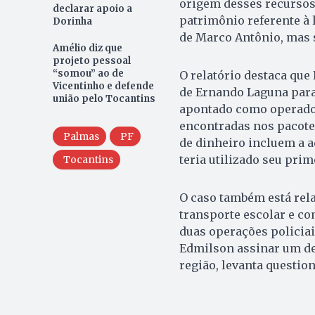
origem desses recursos.
declarar apoio a
patrimônio referente à
Dorinha
de Marco Antônio, mas 
Amélio diz que
projeto pessoal
“somou” ao de
O relatório destaca que
Vicentinho e defende
de Ernando Laguna para 
união pelo Tocantins
apontado como operador
encontradas nos pacote
Palmas
PF
de dinheiro incluem a 
teria utilizado seu pri
Tocantins
O caso também está rela
transporte escolar e co
duas operações policiai
Edmilson assinar um de
região, levanta questio