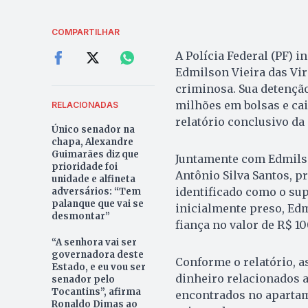
COMPARTILHAR
A Polícia Federal (PF) i
Edmilson Vieira das Vir
criminosa. Sua detenção
milhões em bolsas e ca
RELACIONADAS
relatório conclusivo da
Único senador na
chapa, Alexandre
Guimarães diz que
Juntamente com Edmils
prioridade foi
Antônio Silva Santos, p
unidade e alfineta
identificado como o su
adversários: “Tem
palanque que vai se
inicialmente preso, Ed
desmontar”
fiança no valor de R$ 1
“A senhora vai ser
governadora deste
Conforme o relatório, a
Estado, e eu vou ser
dinheiro relacionados a
senador pelo
Tocantins”, afirma
encontrados no apartam
Ronaldo Dimas ao