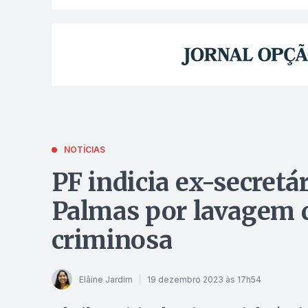
NOTÍCIAS
PF indicia ex-secretár
Palmas por lavagem d
criminosa
Elâine Jardim
19 dezembro 2023 às 17h54