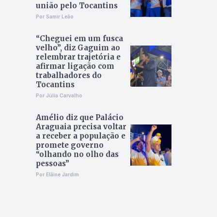
união pelo Tocantins
Por Samir Leão
“Cheguei em um fusca
velho”, diz Gaguim ao
relembrar trajetória e
afirmar ligação com
trabalhadores do
Tocantins
Por Júlia Carvalho
Amélio diz que Palácio
Araguaia precisa voltar
a receber a população e
promete governo
“olhando no olho das
pessoas”
Por Elâine Jardim