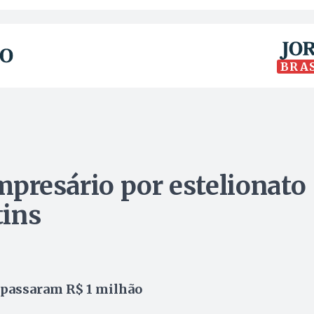
BRA
empresário por estelionato
tins
apassaram R$ 1 milhão