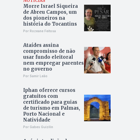
NOTÍCIAS
Morre Israel Siqueira
de Abreu Campos, um
dos pioneiros na
história do Tocantins
Por Rozeane Feitosa
Ataídes assina
compromisso de não
usar fundo eleitoral
nem empregar parentes
no governo
Por Samir Leão
Iphan oferece cursos
gratuitos com
certificado para guias
de turismo em Palmas,
Porto Nacional e
Natividade
Por Gabes Guizilin