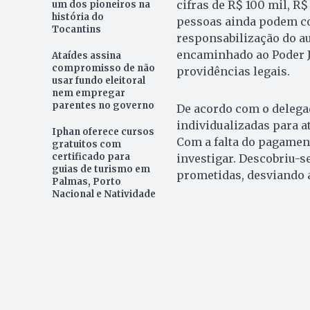
cifras de R$ 100 mil, R
um dos pioneiros na
história do
pessoas ainda podem co
Tocantins
responsabilização do au
encaminhado ao Poder Ju
Ataídes assina
compromisso de não
providências legais.
usar fundo eleitoral
nem empregar
parentes no governo
De acordo com o delegad
individualizadas para a
Iphan oferece cursos
Com a falta do pagament
gratuitos com
certificado para
investigar. Descobriu-s
guias de turismo em
prometidas, desviando a
Palmas, Porto
Nacional e Natividade