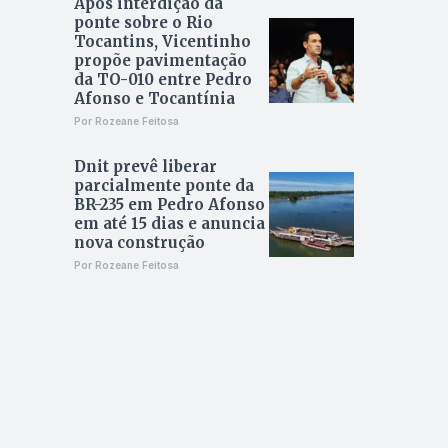
Após interdição da
ponte sobre o Rio
Tocantins, Vicentinho
propõe pavimentação
da TO-010 entre Pedro
Afonso e Tocantínia
Por Rozeane Feitosa
Dnit prevê liberar
parcialmente ponte da
BR-235 em Pedro Afonso
em até 15 dias e anuncia
nova construção
Por Rozeane Feitosa