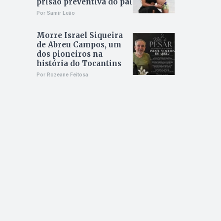
prisão preventiva do pai
Por Samir Leão
Morre Israel Siqueira
de Abreu Campos, um
dos pioneiros na
história do Tocantins
Por Rozeane Feitosa