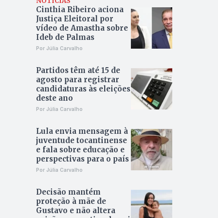
NOTÍCIAS
Cinthia Ribeiro aciona
Justiça Eleitoral por
vídeo de Amastha sobre
Ideb de Palmas
Por Júlia Carvalho
Partidos têm até 15 de
agosto para registrar
candidaturas às eleições
deste ano
Por Júlia Carvalho
Lula envia mensagem à
juventude tocantinense
e fala sobre educação e
perspectivas para o país
Por Júlia Carvalho
Decisão mantém
proteção à mãe de
Gustavo e não altera