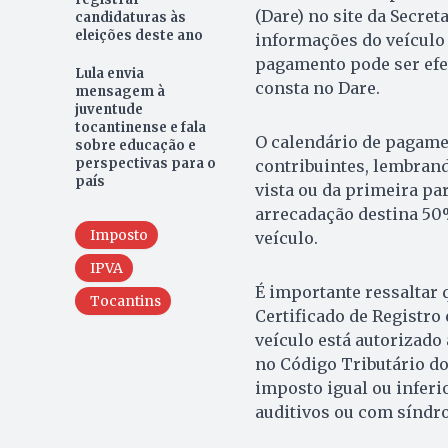
(Dare) no site da Secreta
candidaturas às
eleições deste ano
informações do veículo 
pagamento pode ser efet
Lula envia
consta no Dare.
mensagem à
juventude
tocantinense e fala
O calendário de pagame
sobre educação e
perspectivas para o
contribuintes, lembran
país
vista ou da primeira pa
arrecadação destina 50
Imposto
veículo.
IPVA
É importante ressaltar 
Tocantins
Certificado de Registro
veículo está autorizado 
no Código Tributário do
imposto igual ou inferi
auditivos ou com síndr